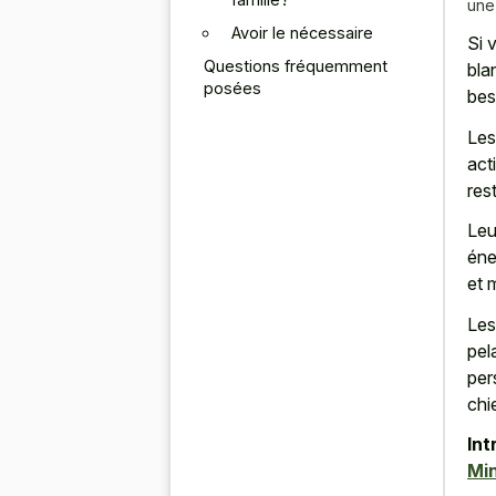
une
Avoir le nécessaire
Si 
Questions fréquemment
bla
posées
bes
Les
act
res
Leu
éne
et 
Les
pel
per
chi
Int
Min