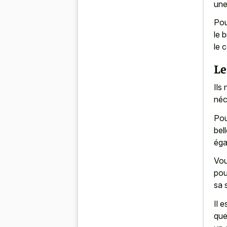
une
Pou
le 
le c
Le
Ils
néc
Pou
bel
éga
Vou
pou
sa 
Il 
que