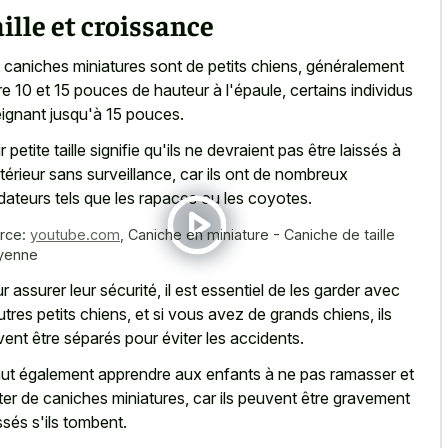
ille et croissance
 caniches miniatures sont de petits chiens, généralement
re 10 et 15 pouces de hauteur à l'épaule, certains individus
eignant jusqu'à 15 pouces.
 petite taille signifie qu'ils ne devraient pas être laissés à
xtérieur sans surveillance, car ils ont de nombreux
dateurs tels que les rapaces ou les coyotes.
rce:
youtube.com
,
Caniche en miniature - Caniche de taille
yenne
r assurer leur sécurité, il est essentiel de les garder avec
utres petits chiens, et si vous avez de grands chiens, ils
vent être séparés pour éviter les accidents.
faut également apprendre aux enfants à ne pas ramasser et
ter de caniches miniatures, car ils peuvent être gravement
ssés s'ils tombent.