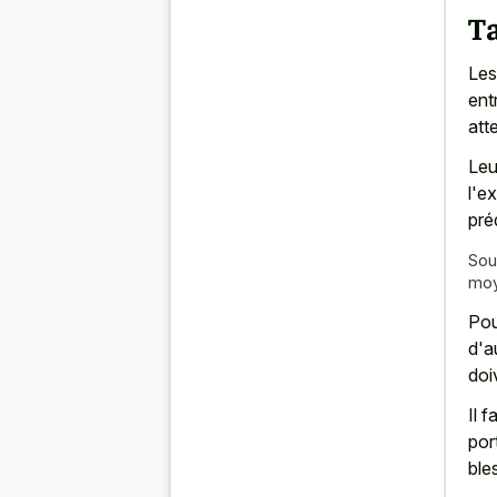
Ta
Les
ent
att
Leur
l'e
pré
Sou
mo
Pou
d'a
doi
Il 
por
ble