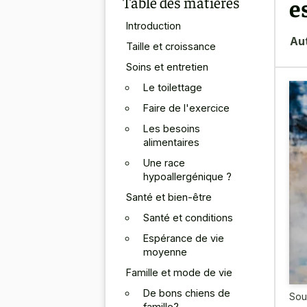
Table des matières
e
Introduction
Au
Taille et croissance
Soins et entretien
Le toilettage
Faire de l'exercice
Les besoins
alimentaires
Une race
hypoallergénique ?
Santé et bien-être
Santé et conditions
Espérance de vie
moyenne
Famille et mode de vie
De bons chiens de
Sou
famille?