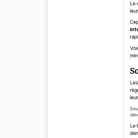
Le 
leur
Cep
int
rap
Voi
min
So
Les
rég
leu
Sou
dér
Le 
den