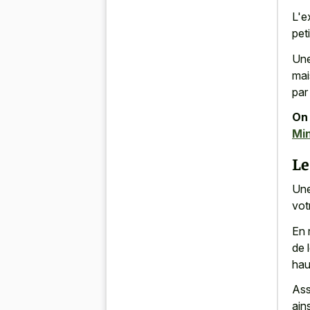
L'e
peti
Une
mai
par 
On 
Min
Le
Une
vot
En 
de 
hau
Ass
ain