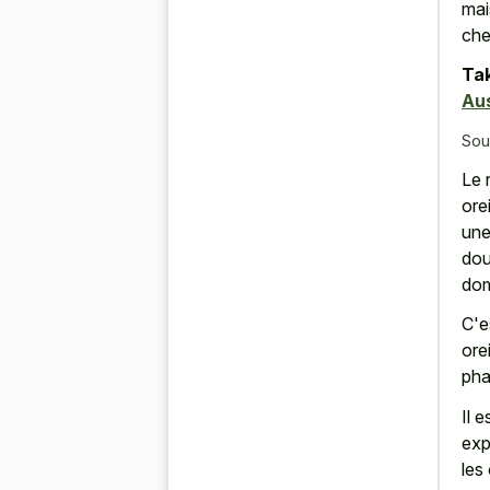
mai
che
Tak
Aus
Sou
Le 
ore
une
dou
do
C'e
ore
pha
Il 
exp
les 