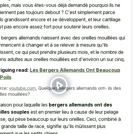
ples, mais vous êtes-vous déjà demandé pourquoi ils ne
tiennent pas toujours debout ? C'est simplement parce
ils grandissent encore et se développent, et leur cartilage
st pas encore assez fort pour soutenir leurs oreilles.
 bergers allemands naissent avec des oreilles mouillées qui
mencent à changer et à se relever à mesure qu'ils
issent, ce qui peut prendre plusieurs mois, et le nombre de
ens adultes aux oreilles mouillées est d'environ un sur cinq.
riguing read:
Les Bergers Allemands Ont Beaucoup
Poils
rce:
youtube.com
,
Quelques bergers allemands ont- ils des
illes mouillées?
raison pour laquelle les
bergers allemands ont des
illes souples
est en premier lieu à cause de leur pelage
se, qui pèse beaucoup sur leurs oreilles. Ceci, combiné à
r grande taille de race, signifie qu'ils mûrissent plus
tement que les petits chiens.