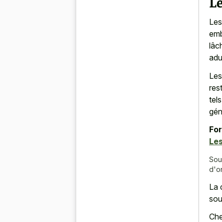
Le
Les
emb
lâc
adu
Les
res
tel
gén
For
Le
Sou
d'or
La 
sou
Che