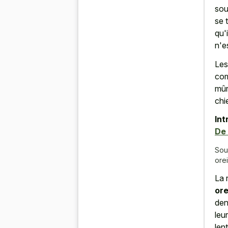
sou
se 
qu'
n'e
Les
com
mûr
chi
Int
De 
Sou
ore
La 
ore
den
leu
len