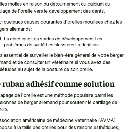
illes molles en raison du détournement du calcium du
tilage de l'oreille vers le développement des dents.
ci quelques causes courantes d'oreilles mouillées chez les
gers allemands:
La génétique Les stades de développement Les
problèmes de santé Les blessures La dentition
est essentiel de surveiller le bien-être général de votre berger
emand et de consulter un vétérinaire si vous avez des
uiétudes au sujet de la posture de son oreille.
e ruban adhésif comme solution
tapage de l'oreille est une méthode populaire parmi les
sionnés de berger allemand pour soutenir le cartilage de
eille.
ssociation américaine de médecine vétérinaire (AVMA)
ppose à la taille des oreilles pour des raisons esthétiques,