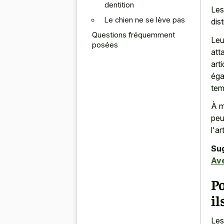
dentition
Les
Le chien ne se lève pas
dis
Questions fréquemment
Leu
posées
att
art
éga
tem
À m
peu
l'ar
Su
Ave
Po
il
Les