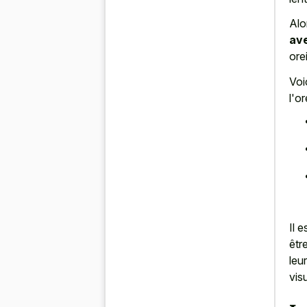
Alo
ave
ore
Voi
l'o
Il 
êtr
leu
vis