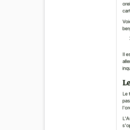
ore
car
Voi
ber
Il 
all
inq
L
Le 
pas
l'or
L'A
s'o