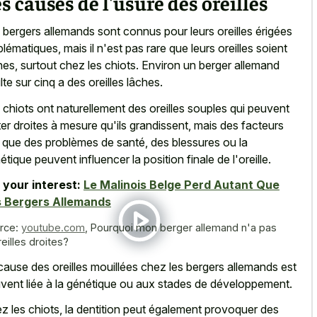
s causes de l'usure des oreilles
 bergers allemands sont connus pour leurs oreilles érigées
lématiques, mais il n'est pas rare que leurs oreilles soient
hes, surtout chez les chiots. Environ un berger allemand
lte sur cinq a des oreilles lâches.
 chiots ont naturellement des
oreilles souples qui peuvent
ter droites
à mesure qu'ils grandissent, mais des facteurs
s que des problèmes de santé, des blessures ou la
étique peuvent influencer la position finale de l'oreille.
 your interest:
Le Malinois Belge Perd Autant Que
s Bergers Allemands
rce:
youtube.com
,
Pourquoi mon berger allemand n'a pas
eilles droites?
cause des oreilles mouillées chez les bergers allemands est
vent liée à la génétique ou aux stades de développement.
z les chiots, la dentition peut également provoquer des