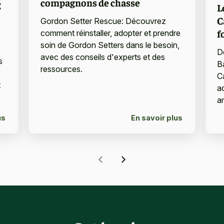
compagnons de chasse
g
L
C
Gordon Setter Rescue: Découvrez
f
comment réinstaller, adopter et prendre
soin de Gordon Setters dans le besoin,
D
avec des conseils d'experts et des
s
B
ressources.
C
t
a
a
us
En savoir plus