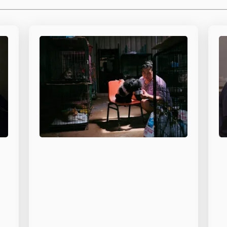
Sauvetage et
adoption de
chiens