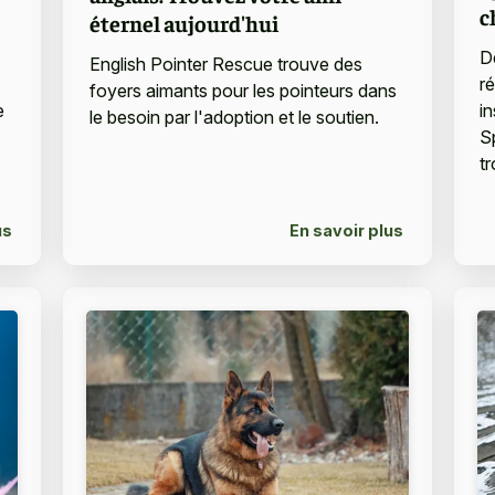
c
éternel aujourd'hui
D
English Pointer Rescue trouve des
r
foyers aimants pour les pointeurs dans
e
i
le besoin par l'adoption et le soutien.
S
tr
us
En savoir plus