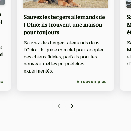
n
Sauvez les bergers allemands de
S
l
l'Ohio: ils trouvent une maison
M
pour toujours
é
Sauvez des bergers allemands dans
S
t
l'Ohio: Un guide complet pour adopter
M
mi
ces chiens fidèles, parfaits pour les
e
nouveaux et les propriétaires
d
expérimentés.
us
En savoir plus