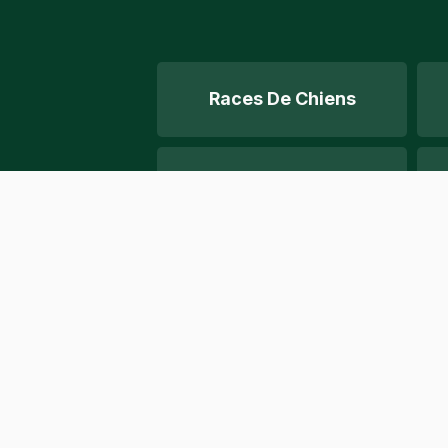
Races De Chiens
Chiens De Troupeau
Le Sauvetage