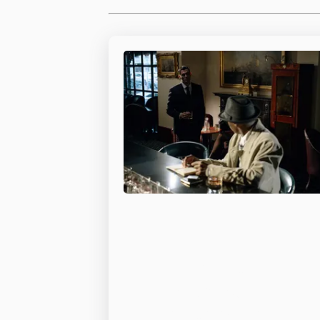
Chiens de
recherche et
de sauvetage