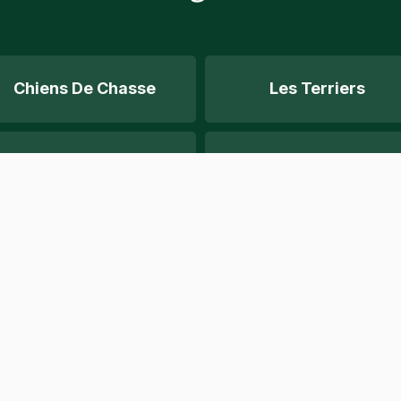
Chiens De Chasse
Les Terriers
Terrier À Rat
Santé
Types De Chiens
Races Canines