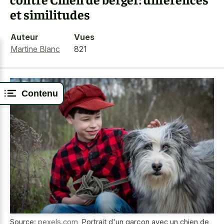
et similitudes
Auteur
Vues
Martine Blanc
821
Contenu
Source:
pexels.com
,
Portrait d'un garçon avec un chien de