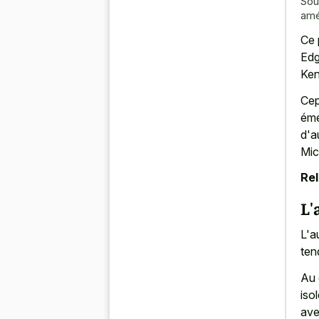
Sou
amé
Ce 
Edg
Ken
Cep
éme
d'a
Mic
Rel
L'
L'a
ten
Au 
iso
ave