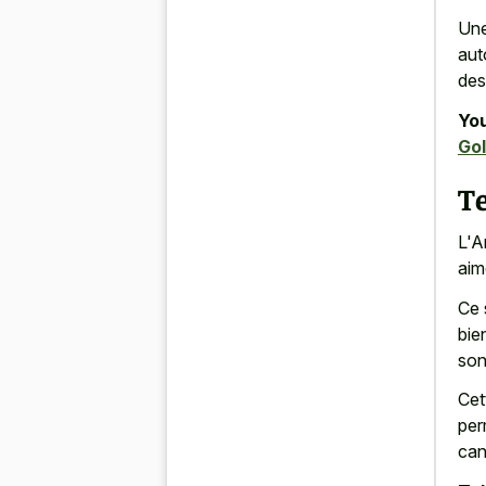
Une
aut
des
You
Gol
Te
L'A
aim
Ce 
bie
son
Cet
per
cani