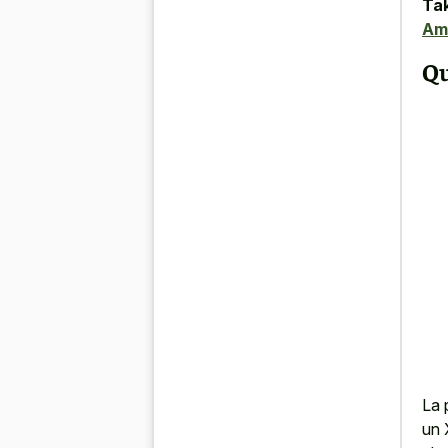
Tak
Amé
Qu
La 
un 