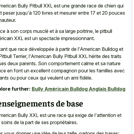
merican Bully Pitbull XXL est une grande race de chien qui
t peser jusqu'à 120 livres et mesurer entre 17 et 20 pouces
hauteur.
ce à son corps musclé et à sa large poitrine, le pitbull
ricain XXL est un spectacle impressionnant.
tant que race développée à partir de l'American Bulldog et
Pitbull Terrier, l'American Bully Pitbull XXL hérite des traits
ses deux parents. Son
comportement calme et sa nature
uce
en font un excellent compagnon pour les familles avec
ants ou pour ceux qui veulent un ami fidèle.
lore further:
Bully Américain Bulldog Anglais Bulldog
enseignements de base
merican Bully XXL est une race qui exige de l'attention et
 soins de la part de ses propriétaires.
r vous donner une idée de leur taille, parlons des bases: