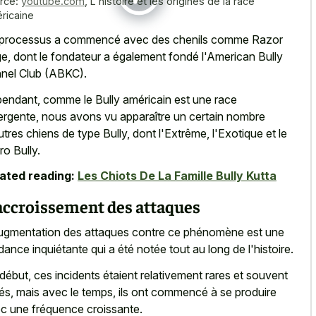
rce:
youtube.com
,
L'histoire et les origines de la race
ricaine
processus a commencé avec des chenils comme Razor
e, dont le fondateur a également fondé l'American Bully
nel Club (ABKC).
endant, comme le Bully américain est une race
rgente, nous avons vu apparaître un certain nombre
utres chiens de type Bully, dont l'Extrême, l'Exotique et le
ro Bully.
ated reading:
Les Chiots De La Famille Bully Kutta
accroissement des attaques
ugmentation des attaques contre ce phénomène est une
dance inquiétante qui a été notée tout au long de l'histoire.
début, ces incidents étaient relativement rares et souvent
lés, mais avec le temps, ils ont commencé à se produire
c une fréquence croissante.