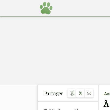
Partager
Acc
À