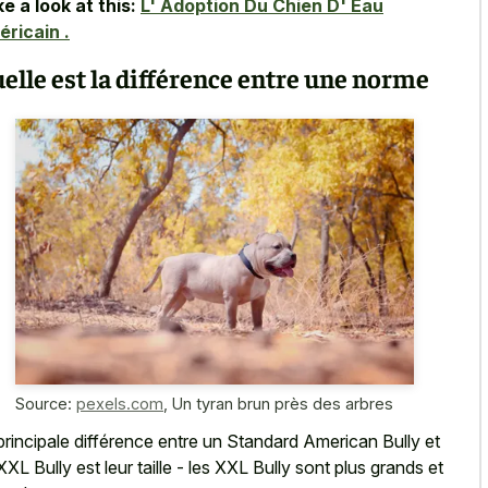
e a look at this:
L' Adoption Du Chien D' Eau
ricain .
elle est la différence entre une norme
Source:
pexels.com
,
Un tyran brun près des arbres
principale différence entre un Standard American Bully et
XXL Bully est leur taille - les XXL Bully sont plus grands et