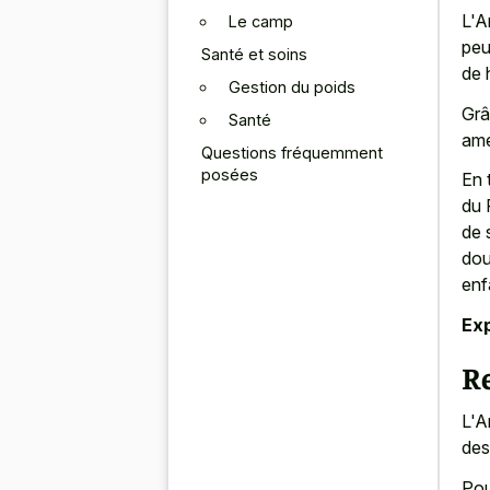
L'A
Le camp
peu
Santé et soins
de 
Gestion du poids
Grâ
Santé
amé
Questions fréquemment
posées
En 
du 
de 
do
enf
Exp
R
L'A
des
Pou