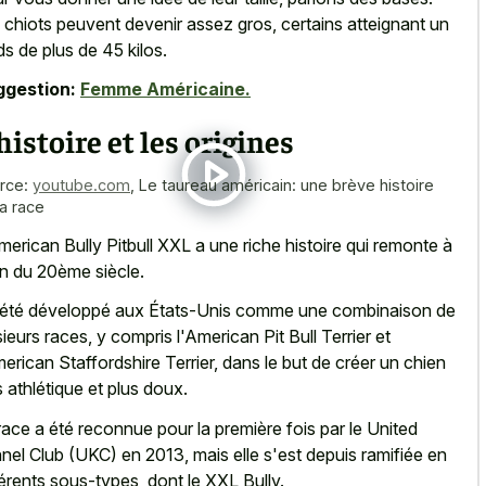
 chiots peuvent devenir assez gros, certains atteignant un
ds de plus de 45 kilos.
ggestion:
Femme Américaine.
histoire et les origines
rce:
youtube.com
,
Le taureau américain: une brève histoire
la race
merican Bully Pitbull XXL a une riche histoire qui remonte à
fin du 20ème siècle.
a été développé aux États-Unis comme une combinaison de
sieurs races, y compris l'American Pit Bull Terrier et
merican Staffordshire Terrier, dans le but de créer un chien
s athlétique et plus doux.
race a été reconnue pour la première fois par le United
nel Club (UKC) en 2013, mais elle s'est depuis ramifiée en
férents sous-types, dont le XXL Bully.