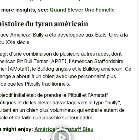
 more insights, see:
Quand Élever Une Femelle
histoire du tyran américain
race American Bully a été développée aux États-Unis à la
 du XXe siècle.
s'agit d'une combinaison de plusieurs autres races, dont
merican Pit Bull Terrier (APBT), l'American Staffordshire
rier (AMstaff), le Bulldog anglais et le Bulldog américain. Ce
ange a abouti à un chien avec une personnalité plus
ce que les Pitbulls traditionnels.
jectif initial était de prendre le Pitbull et l'Amstaff
létiques et de les élever davantage vers le type "bully",
ultant en un chien plus volumineux qui emballe autant de
cle et de taille que possible sur leur cadre.
 might enjoy:
Américain Amstaff Bleu