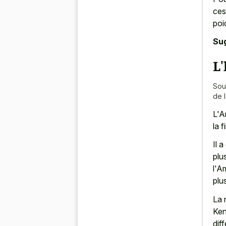
ces
poi
Su
L'
Sou
de 
L'A
la 
Il 
plu
l'A
plu
La 
Ken
dif