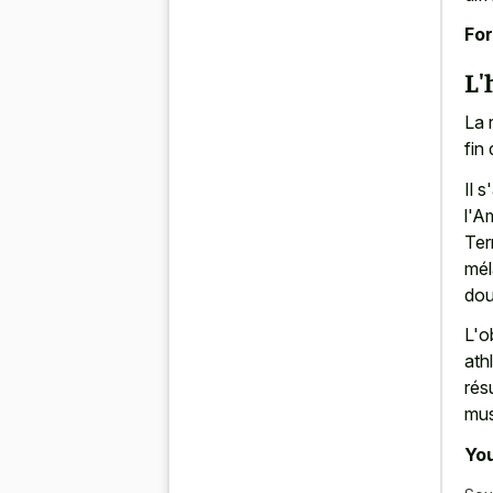
For
L'
La 
fin
Il 
l'A
Ter
mél
dou
L'ob
ath
rés
mus
You