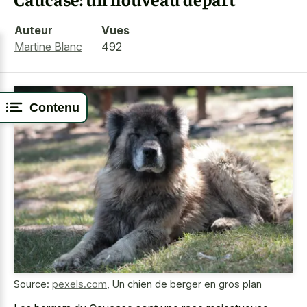
Auteur
Vues
Martine Blanc
492
Contenu
Source:
pexels.com
,
Un chien de berger en gros plan