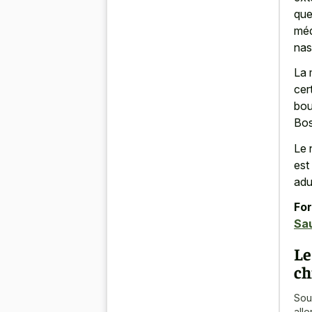
que
méd
nas
La 
cer
bou
Bos
Le 
est
adu
For
Sa
Le
ch
Sou
all