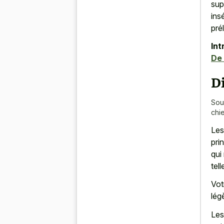
sup
ins
pré
Int
De 
Di
Sou
chi
Les
pri
qui
tel
Vot
lég
Les