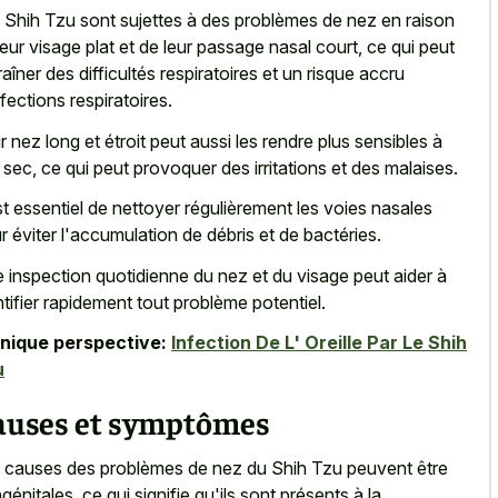
 Shih Tzu sont sujettes à des problèmes de nez en raison
leur visage plat et de leur passage nasal court, ce qui peut
raîner des difficultés respiratoires et un risque accru
nfections respiratoires.
r nez long et étroit peut aussi les rendre plus sensibles à
ir sec, ce qui peut provoquer des irritations et des malaises.
est essentiel de nettoyer régulièrement les voies nasales
r éviter l'accumulation de débris et de bactéries.
 inspection quotidienne du nez et du visage peut aider à
ntifier rapidement tout problème potentiel.
nique perspective:
Infection De L' Oreille Par Le Shih
u
auses et symptômes
 causes des problèmes de nez du Shih Tzu peuvent être
génitales, ce qui signifie qu'ils sont présents à la