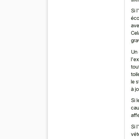
Si 
éco
ave
Cel
gra
Un 
l'e
tou
toi
le 
à jo
Si 
cau
aff
Si 
vét