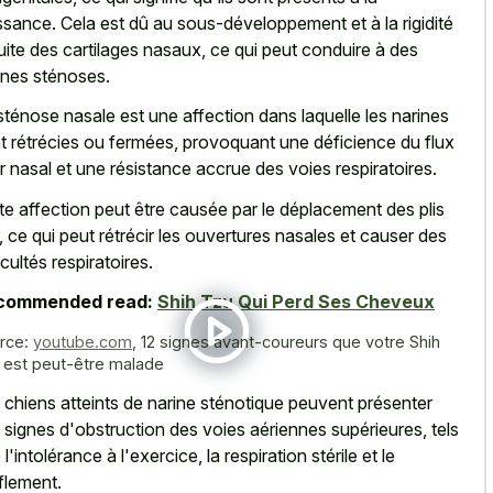
ssance. Cela est dû au sous-développement et à la rigidité
uite des cartilages nasaux, ce qui peut conduire à des
ines sténoses.
sténose nasale est une affection dans laquelle les narines
t rétrécies ou fermées, provoquant une déficience du flux
ir nasal et une résistance accrue des voies respiratoires.
te affection peut être causée par le déplacement des plis
r, ce qui peut rétrécir les ouvertures nasales et causer des
icultés respiratoires.
commended read:
Shih Tzu Qui Perd Ses Cheveux
rce:
youtube.com
,
12 signes avant-coureurs que votre Shih
 est peut-être malade
 chiens atteints de narine sténotique peuvent présenter
 signes d'obstruction des voies aériennes supérieures, tels
l'intolérance à l'exercice, la respiration stérile et le
flement.