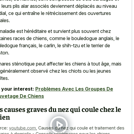
 leurs plis alar associés deviennent déplacés au niveau
ial, ce qui entraîne le rétrécissement des ouvertures
ales.
maladie est héréditaire et survient plus souvent chez
taines races de chiens, comme le bouledogue anglais, le
ledogue français, le carlin, le shih-tzu et le terrier de
ton.
nares sténotique peut affecter les chiens à tout âge, mais
 généralement observé chez les chiots ou les jeunes
ltes.
 your interest:
Problèmes Avec Les Groupes De
uvetage De Chiens
s causes graves du nez qui coule chez le
ien
rce:
youtube.com
,
Causes du nez qui coule et traitement des
ergies à domicile - Conseils vétérinaires pour les chiens