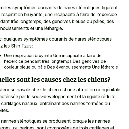
mi les symptômes courants de nares sténotiques figurent
 respiration bruyante, une incapacité à faire de l'exercice
dant très longtemps, des gencives bleues ou pâles, des
nouissements et une léthargie.
ci quelques symptômes courants de nares sténotiques
z les Shih Tzus:
Une respiration bruyante Une incapacité à faire de
l'exercice pendant très longtemps Des gencives de
couleur bleue ou pâle Des évanouissements Une léthargie
elles sont les causes chez les chiens?
sténose nasale chez le chien est une affection congénitale
actérisée par le sous-développement et la rigidité réduite
 cartilages nasaux, entraînant des narines fermées ou
ites.
 narines sténotiques se produisent lorsque les narines
ernes, ou narines, sont composées de trois cartilages et