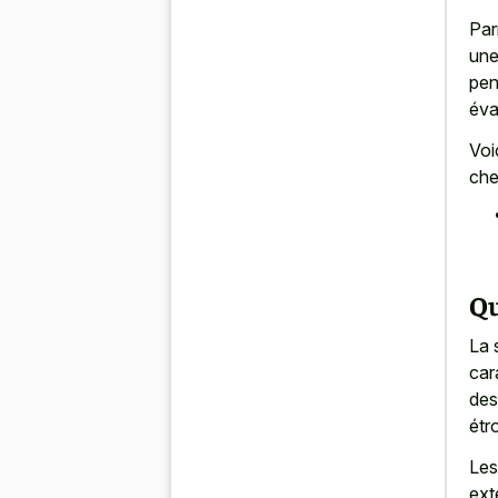
Par
une
pen
éva
Voi
che
Qu
La 
car
des
étro
Les
ext