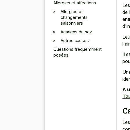
Allergies et affections
Les
Allergies et
de 
changements
ent
saisonniers
d'i
Acariens du nez
Leu
Autres causes
l'a
Questions fréquemment
Il 
posées
pou
Une
ide
A u
Tz
C
Les
con