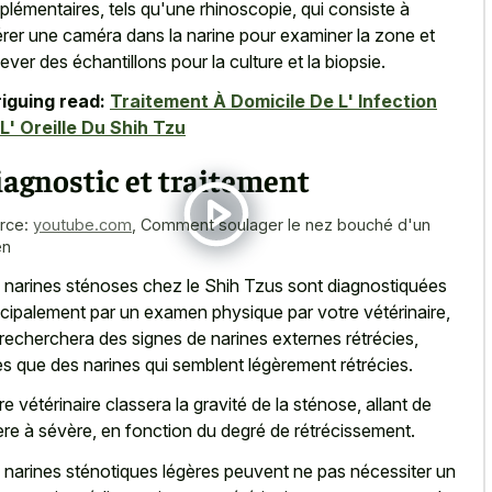
plémentaires, tels qu'une rhinoscopie, qui consiste à
érer une caméra dans la narine pour examiner la zone et
lever des échantillons pour la culture et la biopsie.
riguing read:
Traitement À Domicile De L' Infection
L' Oreille Du Shih Tzu
agnostic et traitement
rce:
youtube.com
,
Comment soulager le nez bouché d'un
en
 narines sténoses chez le Shih Tzus sont diagnostiquées
ncipalement par un examen physique par votre vétérinaire,
 recherchera des signes de narines externes rétrécies,
les que des narines qui semblent légèrement rétrécies.
re vétérinaire classera la gravité de la sténose, allant de
ère à sévère, en fonction du degré de rétrécissement.
 narines sténotiques légères peuvent ne pas nécessiter un