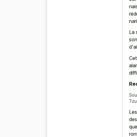
nai
réd
nar
La 
son
d'a
Cet
ala
diff
Re
Sou
Tzu
Les
des
que 
ron