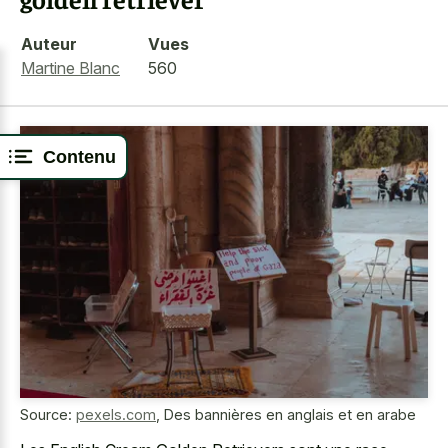
Auteur
Vues
Martine Blanc
560
Contenu
Source:
pexels.com
,
Des bannières en anglais et en arabe