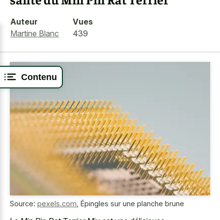
Auteur
Vues
Martine Blanc
439
Contenu
Source:
pexels.com
,
Épingles sur une planche brune