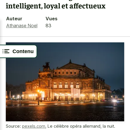
intelligent, loyal et affectueux
Auteur
Vues
Athanase Noel
83
Contenu
Source:
pexels.com
,
Le célèbre opéra allemand, la nuit.