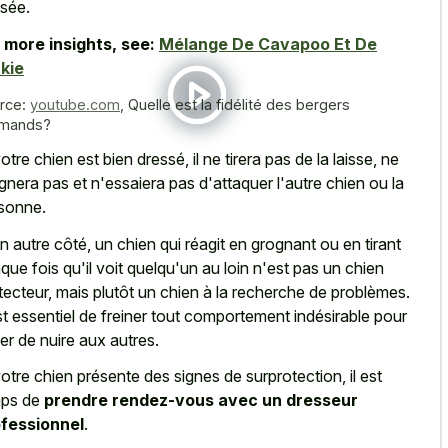
sée.
 more insights, see:
Mélange De Cavapoo Et De
kie
rce:
youtube.com
,
Quelle est la fidélité des bergers
emands?
votre chien est bien dressé, il ne tirera pas de la laisse, ne
gnera pas et n'essaiera pas d'attaquer l'autre chien ou la
sonne.
n autre côté, un chien qui réagit en grognant ou en tirant
que fois qu'il voit quelqu'un au loin n'est pas un chien
tecteur, mais plutôt un chien à la recherche de problèmes.
est essentiel de freiner tout comportement indésirable pour
ter de nuire aux autres.
votre chien présente des signes de surprotection, il est
mps de
prendre rendez-vous avec un dresseur
fessionnel
.