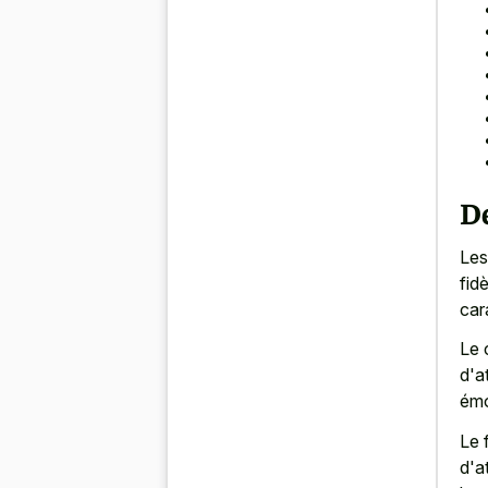
De
Les
fid
car
Le 
d'a
émo
Le 
d'a