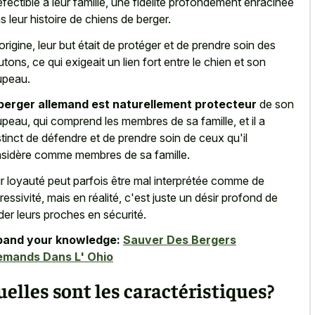
éfectible à leur famille, une fidélité profondément enracinée
s leur histoire de chiens de berger.
'origine, leur but était de protéger et de prendre soin des
tons, ce qui exigeait un lien fort entre le chien et son
upeau.
berger allemand est naturellement protecteur
de son
upeau, qui comprend les membres de sa famille, et il a
nstinct de défendre et de prendre soin de ceux qu'il
sidère comme membres de sa famille.
r loyauté peut parfois être mal interprétée comme de
gressivité, mais en réalité, c'est juste un désir profond de
der leurs proches en sécurité.
pand your knowledge:
Sauver Des Bergers
emands Dans L' Ohio
elles sont les caractéristiques?