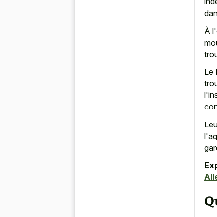
ind
dan
À l
mou
tro
Le
tro
l'i
con
Leu
l'a
gar
Ex
All
Qu