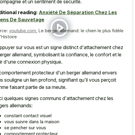
compagnie et un sentiment de sécurité.
itional reading:
Anxiété De Séparation Chez Les
iens De Sauvetage
rce:
youtube.com
,
Le berger allemand: le chien le plus fidèle
'Histoire
ppuyer sur vous est un signe distinct d'attachement chez
berger allemand, symbolisant la confiance, le confort et le
ir d'une connexion physique.
comportement protecteur d'un berger allemand envers
s souligne un lien profond, signifiant qu'il vous perçoit
me faisant partie de sa meute.
ci quelques signes communs d'attachement chez les
gers allemands:
constant contact visuel
vous suivre dans la maison
se pencher sur vous
comportement protecteur