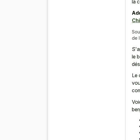
la 
Add
Ch
Sou
de l
S'a
le 
dés
Le 
vou
com
Voi
ber