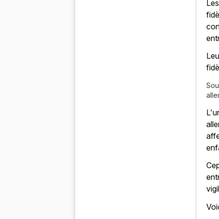
Les
fidè
con
ent
Leu
fidè
Sou
all
L'u
all
aff
enf
Cep
ent
vig
Voi