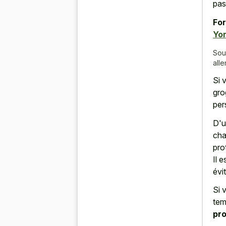
pas
For
Yor
Sou
all
Si 
gro
per
D'u
cha
pro
Il 
évi
Si 
te
pro