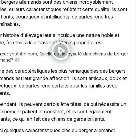
 bergers allemands sont des chiens incroyablement
les, et leurs caractéristiques reflètent cette qualité: ils sont
fiants, courageux et intelligents, ce qui les rend très
raînables.
r histoire d'élevage leur a inculqué une nature noble et
le, à la fois à leur travail et à leurs propriétaires.
rce:
youtube.com
,
Quelle est la loyauté des chiens de berger
emand? 🤔
ne des caractéristiques les plus remarquables des
bergers
emands est leur grande affection
: ils sont amicaux, doux et
ectueux, ce qui les rend parfaits pour les familles avec
ants.
endant, ils peuvent parfois être têtus, ce qui nécessite un
raînement patient et constant, et ils sont également
ilants, ce qui en fait des chiens de garde brillants.
ci quelques caractéristiques clés du berger allemand: