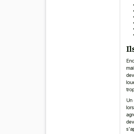
Il
Enc
mai
dev
lou
tro
Un 
lor
agr
dev
s'a