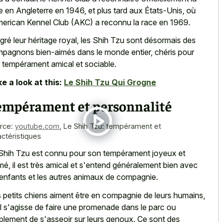
e en Angleterre en 1946, et plus tard aux États-Unis, où
merican Kennel Club (AKC) a reconnu la race en 1969.
gré leur héritage royal, les Shih Tzu sont désormais des
pagnons bien-aimés dans le monde entier, chéris pour
r tempérament amical et sociable.
e a look at this:
Le Shih Tzu Qui Grogne
empérament et personnalité
rce:
youtube.com
,
Le Shih Tzu: tempérament et
actéristiques
Shih Tzu est connu pour son tempérament joyeux et
mé, il est très amical et s'entend généralement bien avec
 enfants et les autres animaux de compagnie.
 petits chiens aiment être en compagnie de leurs humains,
il s'agisse de faire une promenade dans le parc ou
plement de s'asseoir sur leurs genoux. Ce sont des