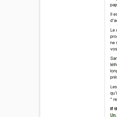
pap
Il 
d'a
Le 
pro
ne 
vos
San
lét
lon
pré
Les
qu'
" r
If 
Un 