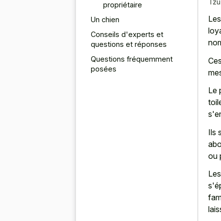
Tzu
propriétaire
Les
Un chien
loy
Conseils d'experts et
nom
questions et réponses
Questions fréquemment
Ces
posées
mes
Le 
toi
s'e
Ils
abo
ou 
Les
s'é
fam
lai