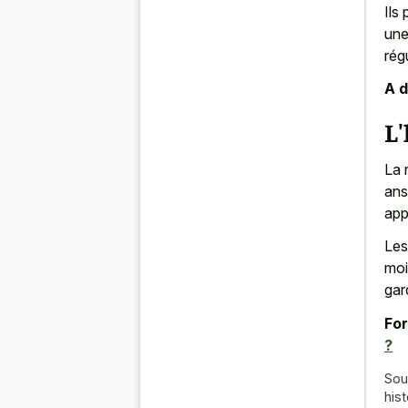
Ils
une
rég
A d
L'
La 
ans
app
Les
moi
gar
For
?
Sou
hist