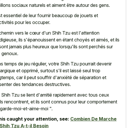
illons sociaux naturels et aiment être autour des gens.
est essentiel de leur fournir beaucoup de jouets et
ctivités pour les occuper.
chemin vers le cœur d'un Shih Tzu est l'attention
digieuse, ils s'épanouissent en étant choyés et aimés, et ils
sont jamais plus heureux que lorsqu'ils sont perchés sur
 genoux.
s temps de jeu régulier, votre Shih Tzu pourrait devenir
hargique et opprimé, surtout s'il est laissé seul trop
gtemps, car il peut souffrir d'anxiété de séparation et
senter des tendances destructives.
 Shih Tzu se lient d'amitié rapidement avec tous ceux
ils rencontrent, et ils sont connus pour leur comportement
egarde-moi-et-aime-moi ".
this caught your attention, see:
Combien De Marche
Shih Tzu A-t-il Besoin