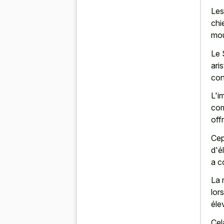
Les
chi
mou
Le 
ari
con
L'i
com
off
Cep
d'é
a c
La 
lor
éle
Cel