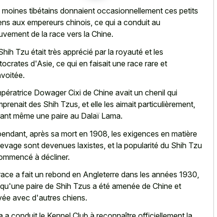
 moines tibétains donnaient occasionnellement ces
petits
ens aux empereurs chinois
, ce qui a conduit au
vement de la race vers la Chine.
Shih Tzu était très apprécié par la royauté et les
stocrates d'Asie, ce qui en faisait une race rare et
voitée.
mpératrice Dowager Cixi de Chine avait un chenil qui
prenait des Shih Tzus, et elle les aimait particulièrement,
rant même une paire au Dalaï Lama.
endant, après sa mort en 1908, les exigences en matière
levage sont devenues laxistes, et la popularité du Shih Tzu
ommencé à décliner.
race a fait un rebond en Angleterre dans les années 1930,
squ'une paire de Shih Tzus a été amenée de Chine et
vée avec d'autres chiens.
a a conduit le Kennel Club à reconnaître officiellement la