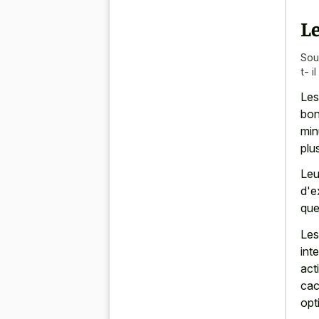
Le
Sou
t- i
Les
bon
min
plu
Leu
d'e
que
Les
int
act
cac
opt