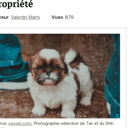
ropriété
teur
Valentin Marty
Vues
879
rce:
pexels.com
,
Photographie sélective de Tan et du Shih