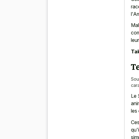
rac
l'A
Mal
com
leu
Tak
T
Sou
car
Le 
ani
les
Ces
qu'
sim