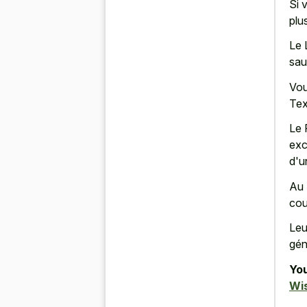
Si 
plu
Le 
sau
Vou
Tex
Le 
exc
d'u
Au 
cou
Leu
gén
You
Wi