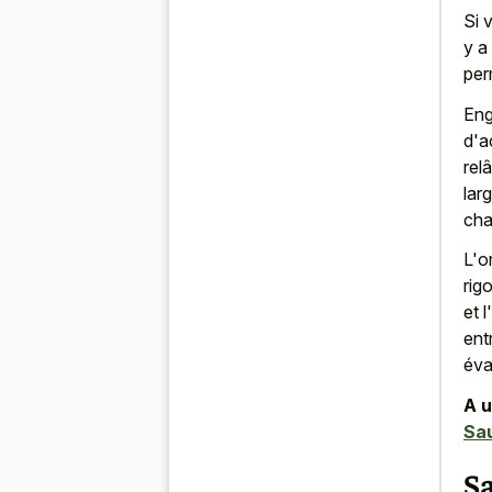
Si 
y a
per
Eng
d'a
rel
lar
cha
L'o
rig
et 
ent
éva
A u
Sau
S