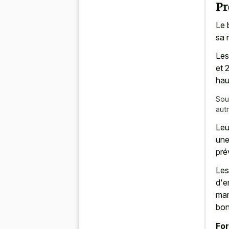
Pr
Le 
sa 
Les
et 
hau
Sou
aut
Leu
une
pré
Les
d'e
mar
bon
For