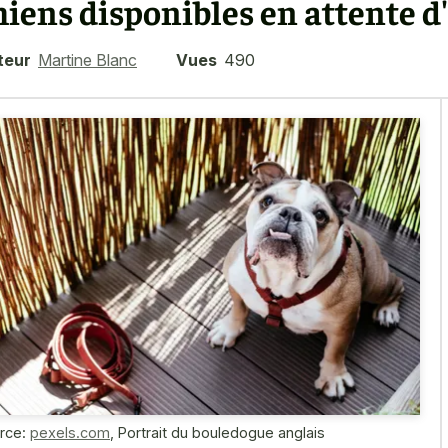
hiens disponibles en attente d
teur
Martine Blanc
Vues
490
rce:
pexels.com
,
Portrait du bouledogue anglais