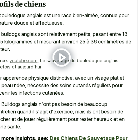
ofils de chiens
bouledogue anglais est une race bien-aimée, connue pour
nature douce et affectueuse.
 bulldogs anglais sont relativement petits, pesant entre 18
25 kilogrammes et mesurant environ 25 à 36 centimètres de
teur.
rce:
youtube.com
,
Le sauvetage du bouledogue anglais:
refois et aujourd'hui
r apparence physique distinctive, avec un visage plat et
 peau ridée, nécessite des soins cutanés réguliers pour
venir les infections cutanées.
 Bulldogs anglais n'ont pas besoin de beaucoup
ntretien quand il s'agit d'exercice, mais ils ont besoin de
cher et de jouer régulièrement pour rester heureux et en
ne santé.
 more insights, see:
Des Chiens De Sauvetage Pour