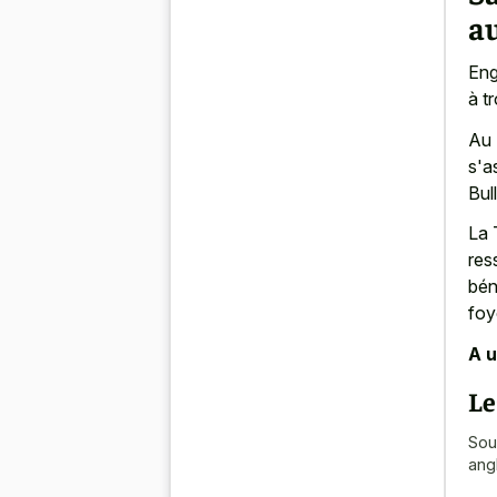
a
Eng
à t
Au 
s'a
Bul
La 
res
bén
foy
A u
Le
Sou
ang