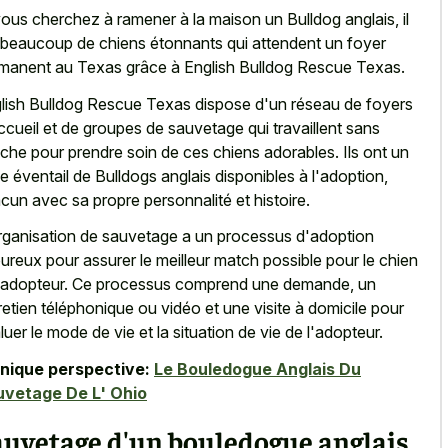
vous cherchez à ramener à la maison un Bulldog anglais, il
 beaucoup de chiens étonnants qui attendent un foyer
manent au Texas grâce à English Bulldog Rescue Texas.
lish Bulldog Rescue Texas dispose d'un réseau de foyers
ccueil et de groupes de sauvetage qui travaillent sans
âche pour prendre soin de ces chiens adorables. Ils ont un
ge éventail de Bulldogs anglais disponibles à l'adoption,
cun avec sa propre personnalité et histoire.
rganisation de sauvetage a un processus d'adoption
oureux pour assurer le meilleur match possible pour le chien
l'adopteur. Ce processus comprend une demande, un
retien téléphonique ou vidéo et une visite à domicile pour
luer le mode de vie et la situation de vie de l'adopteur.
nique perspective:
Le Bouledogue Anglais Du
vetage De L' Ohio
auvetage d'un bouledogue anglais