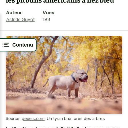
Auteur
Vues
Astride Guyot
183
Contenu
Source:
pexels.com
,
Un tyran brun près des arbres