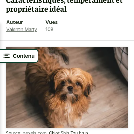
propriétaire idéal
Auteur
Vues
Valentin Marty
108
Contenu
Source:
pexels.com
,
Chiot Shih Tzu brun