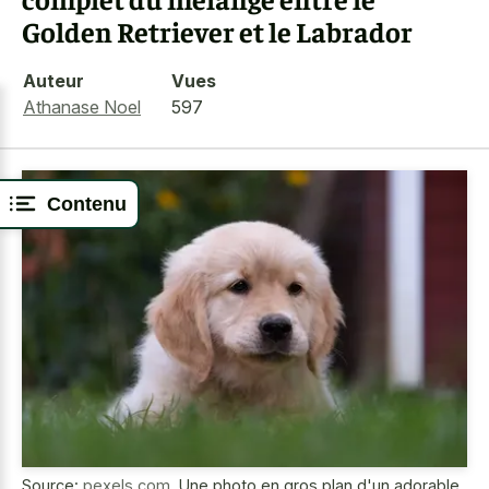
Golden Retriever et le Labrador
Auteur
Vues
Athanase Noel
597
Contenu
Source:
pexels.com
,
Une photo en gros plan d'un adorable