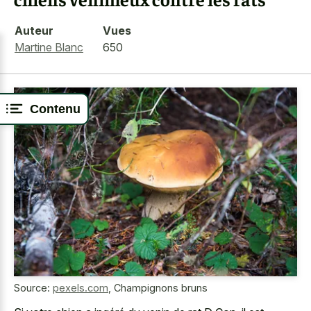
Auteur
Vues
Martine Blanc
650
Contenu
Source:
pexels.com
,
Champignons bruns