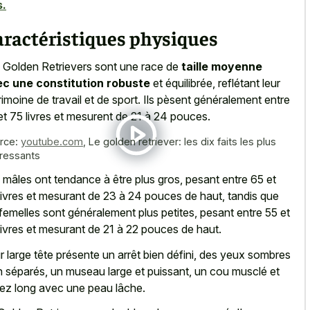
s.
aractéristiques physiques
 Golden Retrievers sont une race de
taille moyenne
c une constitution robuste
et équilibrée, reflétant leur
rimoine de travail et de sport. Ils pèsent généralement entre
et 75 livres et mesurent de 21 à 24 pouces.
rce:
youtube.com
,
Le golden retriever: les dix faits les plus
éressants
 mâles ont tendance à être plus gros, pesant entre 65 et
livres et mesurant de 23 à 24 pouces de haut, tandis que
 femelles sont généralement plus petites, pesant entre 55 et
livres et mesurant de 21 à 22 pouces de haut.
r large tête présente un arrêt bien défini, des yeux sombres
n séparés, un museau large et puissant, un cou musclé et
ez long avec une peau lâche.