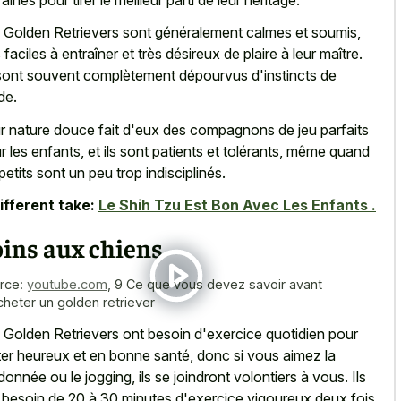
 Golden Retrievers sont généralement calmes et soumis,
s faciles à entraîner et très désireux de plaire à leur maître.
 sont souvent complètement dépourvus d'instincts de
de.
r nature douce fait d'eux des compagnons de jeu parfaits
r les enfants, et ils sont patients et tolérants, même quand
 petits sont un peu trop indisciplinés.
ifferent take:
Le Shih Tzu Est Bon Avec Les Enfants .
ins aux chiens
rce:
youtube.com
,
9 Ce que vous devez savoir avant
cheter un golden retriever
 Golden Retrievers ont besoin d'exercice quotidien pour
ter heureux et en bonne santé, donc si vous aimez la
donnée ou le jogging, ils se joindront volontiers à vous. Ils
 besoin de 20 à 30 minutes d'exercice vigoureux deux fois