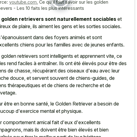
rce:
youtube.com
,
Ce qu'il faut savoir sur les golden
ievers - Les 10 faits les plus intéressants
s
golden retrievers sont naturellement sociables
et
ireux de plaire, ils aiment les gens et les sorties sociales.
 s'épanouissent dans des foyers animés et sont
xcellents chiens pour les familles avec de jeunes enfants.
 golden retrievers sont intelligents et apprennent vite, ce
 les rend faciles à entraîner. Ils ont été élevés pour être des
ens de chasse, récupérant des oiseaux d'eau avec leur
che douce, et servent souvent de chiens-guides, de
ens thérapeutiques et de chiens de recherche et de
vetage.
r être en bonne santé, le Golden Retriever a besoin de
ucoup d'exercice mental et physique.
r comportement amical fait d'eux d'excellents
pagnons, mais ils doivent être bien élevés et bien
aînés pour tirer le meilleur parti de leur héritage.