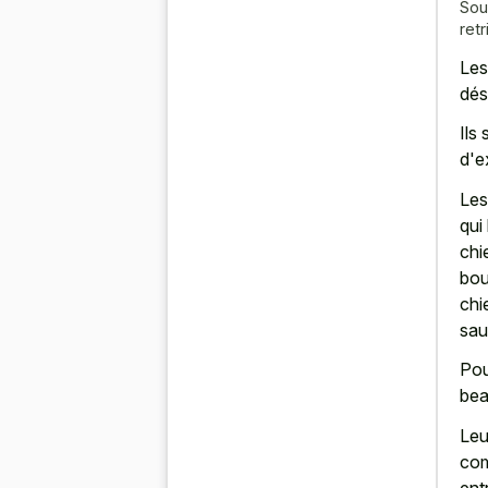
Sou
retr
Le
dés
Ils
d'e
Les
qui
chi
bou
chi
sau
Pou
bea
Leu
com
entr