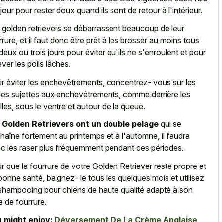
 jour pour rester doux quand ils sont de retour à l'intérieur.
 golden retrievers se débarrassent beaucoup de leur
rrure, et il faut donc être prêt à les brosser au moins tous
 deux ou trois jours pour éviter qu'ils ne s'enroulent et pour
ever les poils lâches.
r éviter les enchevêtrements, concentrez- vous sur les
es sujettes aux enchevêtrements, comme derrière les
illes, sous le ventre et autour de la queue.
s
Golden Retrievers ont un double pelage
qui se
haîne fortement au printemps et à l'automne, il faudra
c les raser plus fréquemment pendant ces périodes.
r que la fourrure de votre Golden Retriever reste propre et
bonne santé, baignez- le tous les quelques mois et utilisez
shampooing pour chiens de haute qualité adapté à son
e de fourrure.
 might enjoy:
Déversement De La Crème Anglaise