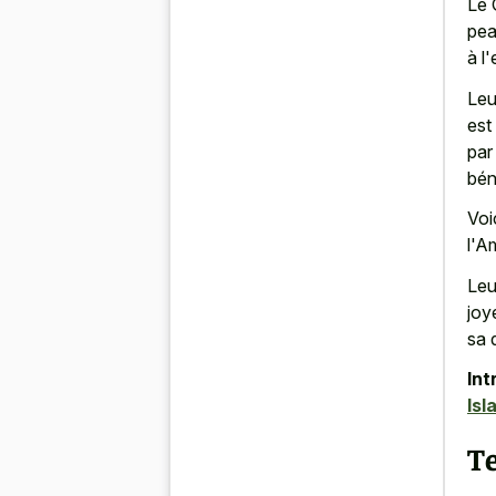
Le 
pea
à l'
Leu
est
par
bén
Voi
l'A
Leu
joy
sa 
Int
Isl
T