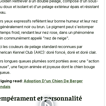
Golden Retriever a un double pelage, composé d'un sous-
u doux et isolant et d'un pelage extérieur épais et résistant
eau.
rs yeux expressifs reflètent leur bonne humeur et leur nez
 généralement noir ou brun. Le pigment peut s'estomper
 temps froid, rendant leur nez rose, dans un phénomène
in communément appelé "nez de neige".
ci les couleurs de pelage standard reconnues par
merican Kennel Club (AKC): doré foncé, doré et doré clair.
rs longues queues plumées sont portées avec une "action
euse", une façon animée et joyeuse dont le chien bouge
queue.
riguing read:
Adoption D'un Chien De Berger
andais
empérament et personnalité