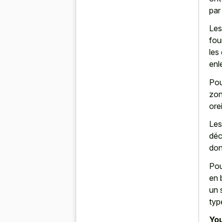
par
Les
fou
les
enl
Pou
zon
ore
Le
déc
don
Pou
en 
un 
typ
You