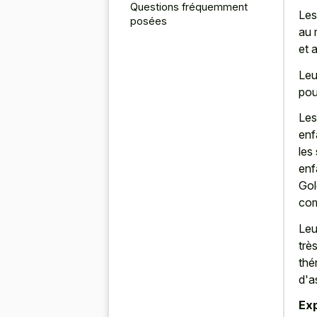
Questions fréquemment
Les
posées
au 
et 
Leu
pou
Les
enf
les
enf
Gol
com
Leu
trè
thé
d'a
Ex