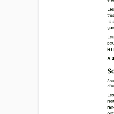
Les
trè
Ils
gar
Leu
pou
les
A d
So
Sou
d'a
Les
res
ran
ont