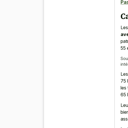
Pa
C
Les
ave
pat
55 
Sou
int
Les
75 
les
65 
Leu
bie
ass