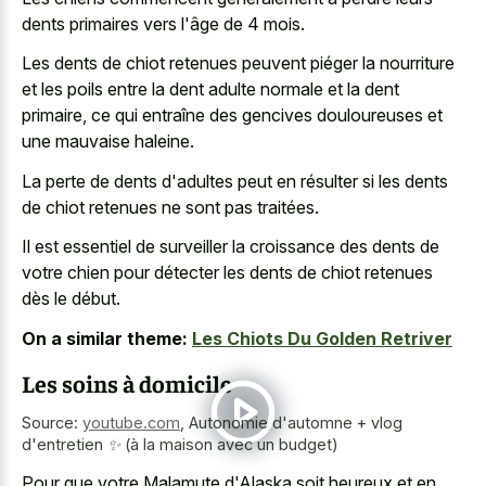
dents primaires vers l'âge de 4 mois.
Les dents de chiot retenues peuvent piéger la nourriture
et les poils entre la
dent adulte normale et la dent
primaire
, ce qui entraîne des
gencives douloureuses et
une mauvaise haleine
.
La perte de dents d'adultes peut en résulter si les dents
de chiot retenues ne sont pas traitées.
Il est essentiel de surveiller la croissance des dents de
votre chien pour détecter les dents de chiot retenues
dès le début.
On a similar theme:
Les Chiots Du Golden Retriver
Les soins à domicile
Source:
youtube.com
,
Autonomie d'automne + vlog
d'entretien ✨ (à la maison avec un budget)
Pour que votre Malamute d'Alaska soit heureux et en