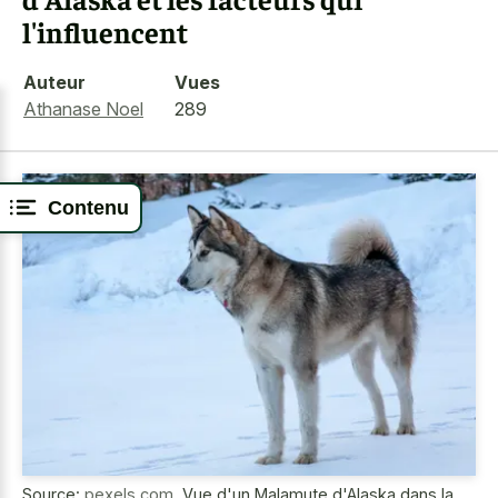
l'influencent
Auteur
Vues
Athanase Noel
289
Contenu
Source:
pexels.com
,
Vue d'un Malamute d'Alaska dans la