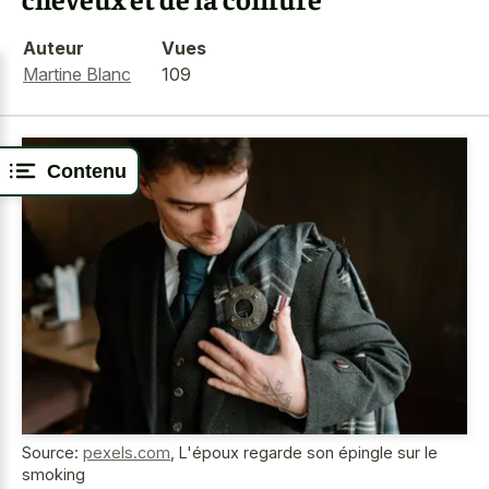
Auteur
Vues
Martine Blanc
109
Contenu
Source:
pexels.com
,
L'époux regarde son épingle sur le
smoking