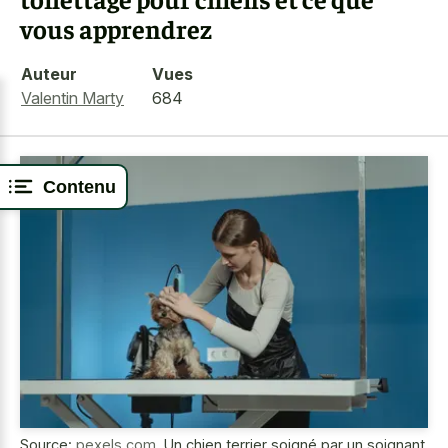
vous apprendrez
Auteur
Vues
Valentin Marty
684
Contenu
Source:
pexels.com
,
Un chien terrier soigné par un soignant