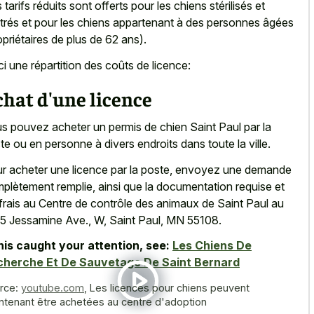
 tarifs réduits sont offerts pour les chiens stérilisés et
trés et pour les chiens appartenant à des personnes âgées
opriétaires de plus de 62 ans).
ci une répartition des coûts de licence:
hat d'une licence
s pouvez acheter un permis de chien Saint Paul par la
te ou en personne à divers endroits dans toute la ville.
r acheter une licence par la poste, envoyez une demande
plètement remplie, ainsi que la documentation requise et
 frais au Centre de contrôle des animaux de Saint Paul au
5 Jessamine Ave., W, Saint Paul, MN 55108.
this caught your attention, see:
Les Chiens De
cherche Et De Sauvetage De Saint Bernard
rce:
youtube.com
,
Les licences pour chiens peuvent
ntenant être achetées au centre d'adoption