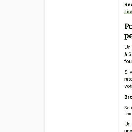
Re
Lic
Po
p
Un 
à S
fou
Si 
ret
vot
Bro
Sou
chi
Un 
une