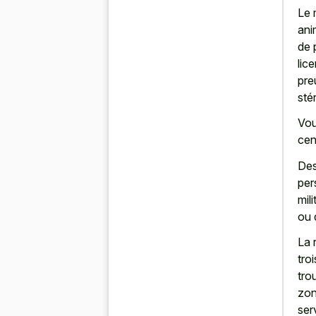
Le 
ani
de 
lic
pre
sté
Vou
cen
Des
per
mil
ou 
La 
tro
tro
zon
ser