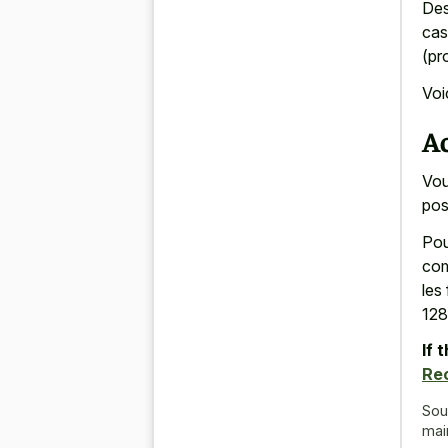
Des
cas
(pr
Voi
Ac
Vou
pos
Pou
com
les
128
If 
Re
Sou
mai