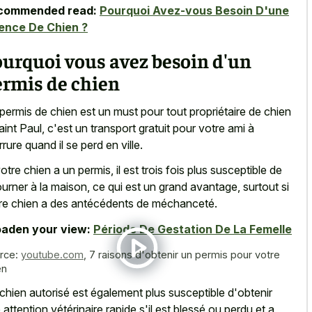
commended read:
Pourquoi Avez-vous Besoin D'une
ence De Chien ?
urquoi vous avez besoin d'un
ermis de chien
permis de chien est un must pour tout propriétaire de chien
aint Paul, c'est un transport gratuit pour votre ami à
rrure quand il se perd en ville.
votre chien a un permis, il est trois fois plus susceptible de
ourner à la maison, ce qui est un grand avantage, surtout si
re chien a des antécédents de méchanceté.
aden your view:
Période De Gestation De La Femelle
rce:
youtube.com
,
7 raisons d'obtenir un permis pour votre
en
chien autorisé est également plus susceptible d'obtenir
 attention vétérinaire rapide s'il est blessé ou perdu et a