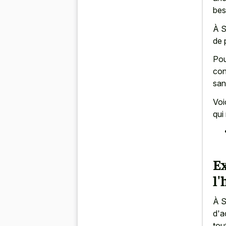
bes
À S
de 
Pou
con
san
Voi
qui
Ex
l
À S
d'a
tou