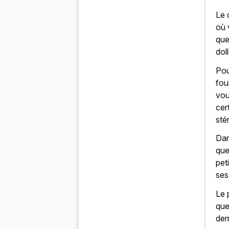
Le 
où 
que
doll
Pou
fou
vou
cer
stér
Dan
que
pet
ses
Le 
que
de