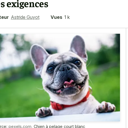
es exigences
teur
Astride Guyot
Vues
1 k
rce:
pexels.com
,
Chien à pelage court blanc