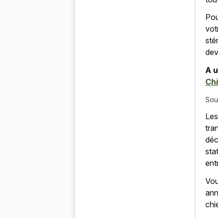
Pou
vot
sté
dev
A u
Chi
Sou
Les
tra
déc
sta
ent
Vou
ann
chi