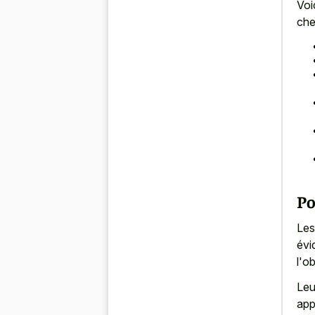
Voi
che
Po
Les
évi
l'ob
Leu
app