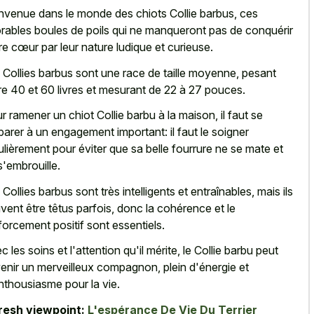
nvenue dans le monde des chiots Collie barbus, ces
rables boules de poils qui ne manqueront pas de conquérir
re cœur par leur nature ludique et curieuse.
 Collies barbus sont une race de taille moyenne, pesant
re 40 et 60 livres et mesurant de 22 à 27 pouces.
r ramener un chiot Collie barbu à la maison, il faut se
parer à un engagement important: il faut le soigner
ulièrement pour éviter que sa belle fourrure ne se mate et
s'embrouille.
 Collies barbus sont très intelligents et entraînables, mais ils
vent être têtus parfois, donc la cohérence et le
forcement positif sont essentiels.
c les soins et l'attention qu'il mérite, le Collie barbu peut
enir un merveilleux compagnon, plein d'énergie et
nthousiasme pour la vie.
resh viewpoint:
L'espérance De Vie Du Terrier