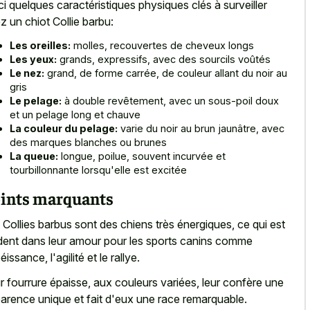
ci quelques caractéristiques physiques clés à surveiller
z un chiot Collie barbu:
Les oreilles:
molles, recouvertes de cheveux longs
Les yeux:
grands, expressifs, avec des sourcils voûtés
Le nez:
grand, de forme carrée, de couleur allant du noir au
gris
Le pelage:
à double revêtement, avec un sous-poil doux
et un pelage long et chauve
La couleur du pelage:
varie du noir au brun jaunâtre, avec
des marques blanches ou brunes
La queue:
longue, poilue, souvent incurvée et
tourbillonnante lorsqu'elle est excitée
ints marquants
 Collies barbus sont des chiens très énergiques, ce qui est
dent dans leur amour pour les sports canins comme
éissance, l'agilité et le rallye.
r fourrure épaisse, aux couleurs variées, leur confère une
arence unique et fait d'eux une race remarquable.