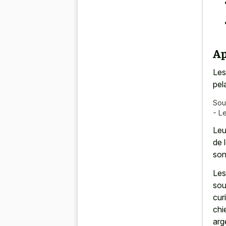
Ap
Les
pel
Sou
- L
Leu
de 
son
Les
sou
cur
chi
arg