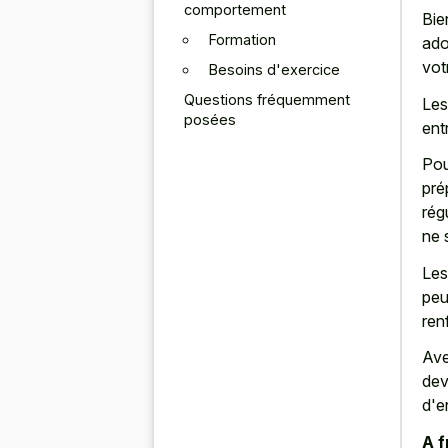
comportement
Bie
Formation
ado
vot
Besoins d'exercice
Questions fréquemment
Les
posées
ent
Pou
pré
rég
ne 
Les
peu
ren
Ave
dev
d'e
A f