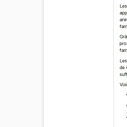
Les
app
ani
fam
Grâ
pro
fam
Les
de 
suf
Voi