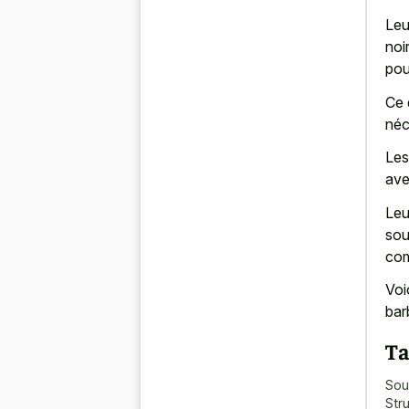
Leu
noi
pou
Ce 
néc
Les
ave
Leu
sou
com
Voi
bar
Ta
Sou
Str