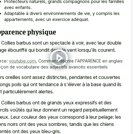
Protecteurs naturels, grands compagnons pour les familles
avec enfants.
Adaptable à divers environnements de vie, y compris les
appartements, avec un exercice adéquat.
parence physique
 Collies barbus sont un spectacle à voir, avec leur double
age ébouriffé qui bondit dans le vent lorsqu'ils courent.
rce:
youtube.com
,
Comment décrire l'APPARENCE en anglais
eçon de vocabulaire des adjectifs avancés essentiels
rs oreilles sont assez distinctes, pendantes et couvertes
longs poils qui ont tendance à s'élever à la base quand ils
t particulièrement alertes.
 Collies barbus ont de grands yeux expressifs et des
rcils voûtés qui leur donnent un regard perpétuellement
ieux. Leur couleur des yeux correspond à leur pelage: les
ens noirs ont des yeux sombres
, tandis que les chiens
entés ont des yeux bleu-gris.