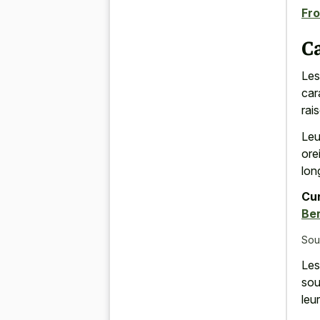
Fro
C
Les
car
rai
Leu
ore
lon
Cur
Be
Sou
Les
sou
leu