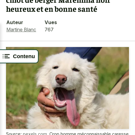
heureux et en bonne santé
Auteur
Vues
Martine Blanc
767
Contenu
Source:
pexels.com
,
Crop homme méconnaissable caresse