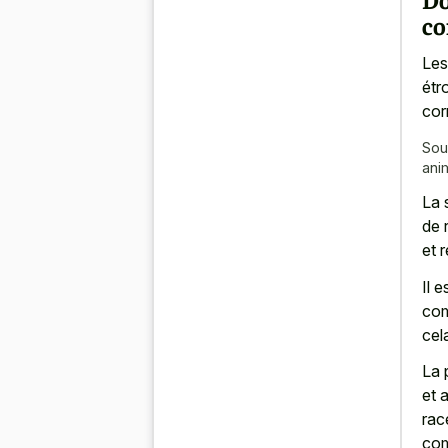
co
Les
étro
cor
Sou
ani
La 
de 
et 
Il 
com
cel
La 
et 
rac
com