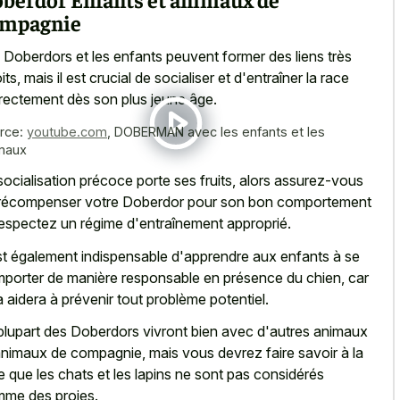
mpagnie
 Doberdors et les enfants peuvent former des liens très
its, mais il est crucial de socialiser et d'entraîner la race
rectement dès son plus jeune âge.
rce:
youtube.com
,
DOBERMAN avec les enfants et les
maux
socialisation précoce porte ses fruits, alors assurez-vous
récompenser votre Doberdor pour son bon comportement
respectez un régime d'entraînement approprié.
est également indispensable d'apprendre aux enfants à se
porter de manière responsable en présence du chien, car
a aidera à prévenir tout problème potentiel.
plupart des Doberdors vivront bien avec d'autres animaux
animaux de compagnie, mais vous devrez faire savoir à la
e que les chats et les lapins ne sont pas considérés
me des proies.