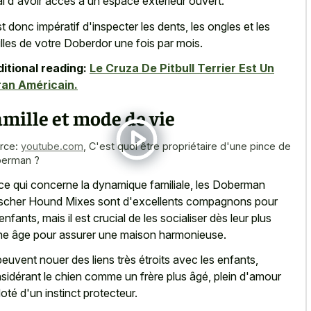
al d'avoir accès à un espace extérieur ouvert.
est donc impératif d'inspecter les dents, les ongles et les
illes de votre Doberdor une fois par mois.
itional reading:
Le Cruza De Pitbull Terrier Est Un
an Américain.
mille et mode de vie
rce:
youtube.com
,
C'est quoi être propriétaire d'une pince de
erman ?
ce qui concerne la dynamique familiale, les Doberman
scher Hound Mixes sont d'excellents compagnons pour
 enfants, mais il est crucial de les socialiser dès leur plus
ne âge pour assurer une maison harmonieuse.
 peuvent nouer des liens très étroits avec les enfants,
sidérant le chien comme un frère plus âgé, plein d'amour
doté d'un instinct protecteur.