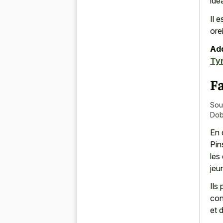
idé
Il 
ore
Add
Tyr
Fa
Sou
Dob
En 
Pin
les
jeu
Ils
con
et 