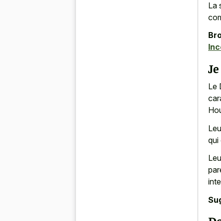
La 
com
Bro
Inc
Je
Le 
car
Ho
Leu
qui
Leu
par
int
Su
Do