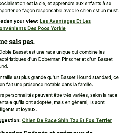
socialisation est la clé, et apprendre aux enfants à se
porter de façon responsable avec le chien est un must.
aden your view:
Les Avantages Et Les
onvénients Des Poos Yorkie
 ne sais pas.
Dobie Basset est une race unique qui combine les
actéristiques d'un Doberman Pinscher et d'un Basset
und.
r taille est plus grande qu'un Basset Hound standard, ce
 en fait une présence notable dans la famille.
rs personnalités peuvent être très variées, selon la race
entale qu'ils ont adoptée, mais en général, ils sont
elligents et loyaux.
ggestion:
Chien De Race Shih Tzu Et Fox Terrier
berdor Enfants et animaux de