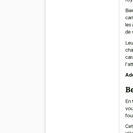
Bie
can
les
de v
Leu
cha
car
l'a
Add
Be
En 
vou
fou
Cet