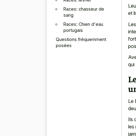
Leu
Races: chasseur de
et l
sang
Les
Races: Chien d'eau
portugais
int
for
Questions fréquemment
posées
pos
Ave
qui
L
un
Le 
deu
Ils
les
jam