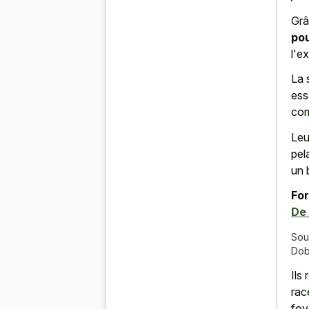
Grâ
pou
l'e
La 
ess
com
Leu
pel
un 
For
De
Sou
Dob
Ils
rac
foy