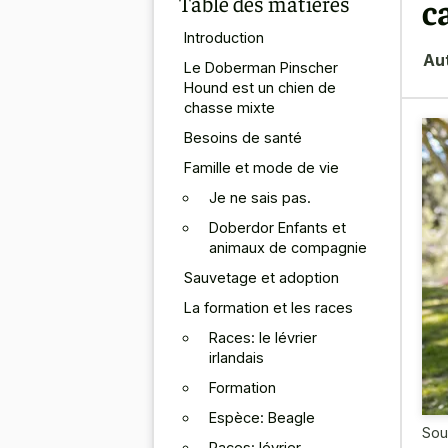
Table des matières
c
Introduction
Au
Le Doberman Pinscher
Hound est un chien de
chasse mixte
Besoins de santé
Famille et mode de vie
Je ne sais pas.
Doberdor Enfants et
animaux de compagnie
Sauvetage et adoption
La formation et les races
Races: le lévrier
irlandais
Formation
Espèce: Beagle
Sou
Races: lévrier