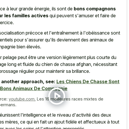
ce à leur grande énergie, ils sont de
bons compagnons
r les familles actives
qui peuvent s'amuser et faire de
xercice.
socialisation précoce et l'entraînement à l'obéissance sont
entiels pour s'assurer qu'ils deviennent des animaux de
pagnie bien élevés.
r pelage peut être une version légèrement plus courte du
age long et fluide du chien de chasse afghan, nécessitant
brossage régulier pour maintenir sa brillance.
 another approach, see:
Les Chiens De Chasse Sont
 Bons Animaux De Compagnie
rce:
youtube.com
,
Les 16 meilleures races mixtes de
ermans.
 réunissent l'intelligence et le niveau d'activité des deux
es mères, ce qui en fait un ajout fidèle et affectueux à tout
er avec les soins et l'attention appropriés.