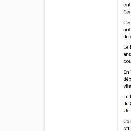
ont
Car
Ces
not
du 
Le 
ans
cou
En 
déb
vill
Le 
de 
Uni
Ce 
off