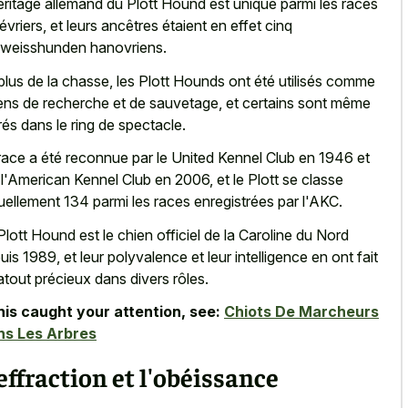
éritage allemand du Plott Hound est unique parmi les races
lévriers, et leurs ancêtres étaient en effet cinq
weisshunden hanovriens.
plus de la chasse, les Plott Hounds ont été utilisés comme
ens de recherche et de sauvetage, et certains sont même
rés dans le ring de spectacle.
race a été reconnue par le United Kennel Club en 1946 et
 l'American Kennel Club en 2006, et le Plott se classe
uellement 134 parmi les races enregistrées par l'AKC.
Plott Hound est le chien officiel de la Caroline du Nord
uis 1989, et leur polyvalence et leur intelligence en ont fait
atout précieux dans divers rôles.
this caught your attention, see:
Chiots De Marcheurs
ns Les Arbres
effraction et l'obéissance