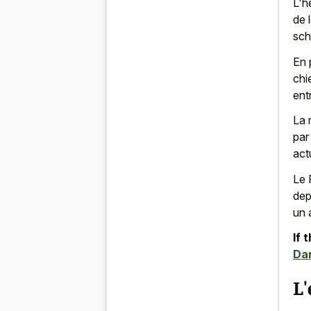
L'h
de 
sch
En 
chi
ent
La 
par
act
Le 
dep
un 
If 
Da
L'