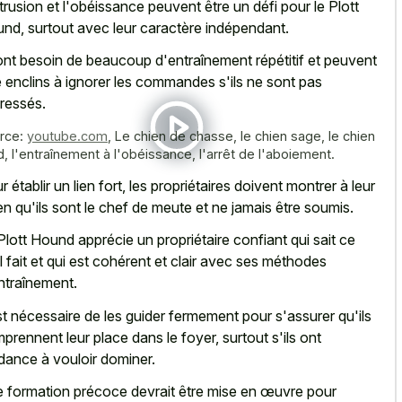
ntrusion et l'obéissance peuvent être un défi pour le Plott
nd, surtout avec leur caractère indépendant.
 ont besoin de beaucoup d'entraînement répétitif et peuvent
e enclins à ignorer les commandes s'ils ne sont pas
éressés.
rce:
youtube.com
,
Le chien de chasse, le chien sage, le chien
id, l'entraînement à l'obéissance, l'arrêt de l'aboiement.
r établir un lien fort, les propriétaires doivent montrer à leur
en qu'ils sont le chef de meute et ne jamais être soumis.
Plott Hound apprécie un propriétaire confiant qui sait ce
il fait et qui est cohérent et clair avec ses méthodes
ntraînement.
est nécessaire de les guider fermement pour s'assurer qu'ils
prennent leur place dans le foyer, surtout s'ils ont
dance à vouloir dominer.
 formation précoce devrait être mise en œuvre pour