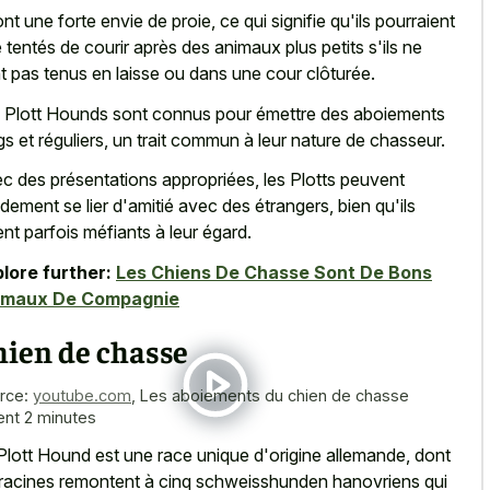
 ont une forte envie de proie, ce qui signifie qu'ils pourraient
e tentés de courir après des animaux plus petits s'ils ne
t pas tenus en laisse ou dans une cour clôturée.
 Plott Hounds sont connus pour émettre des aboiements
gs et réguliers, un trait commun à leur nature de chasseur.
c des présentations appropriées, les Plotts peuvent
idement se lier d'amitié avec des étrangers, bien qu'ils
ent parfois méfiants à leur égard.
lore further:
Les Chiens De Chasse Sont De Bons
imaux De Compagnie
hien de chasse
rce:
youtube.com
,
Les aboiements du chien de chasse
ent 2 minutes
Plott Hound est une race unique d'origine allemande, dont
racines remontent à cinq schweisshunden hanovriens
qui