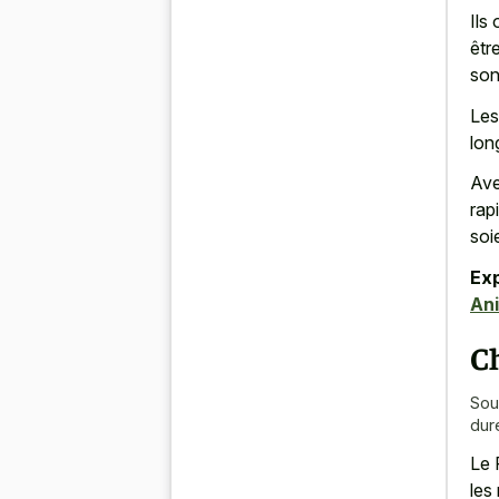
Ils
êtr
son
Les
lon
Ave
rap
soi
Exp
An
C
Sou
dur
Le 
les