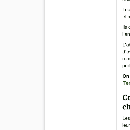
Leu
et 
Ils
l'e
L'a
d'a
rem
pro
On 
Te
C
ch
Les
leu