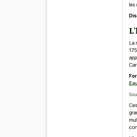
les
Di
L'
La 
175
app
Car
For
Ea
Sou
Ces
gra
mul
con