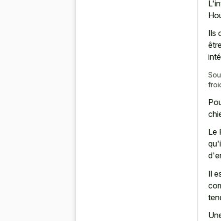
L'i
Hou
Ils
êtr
int
Sou
fro
Pou
chi
Le 
qu'
d'e
Il 
com
ten
Une