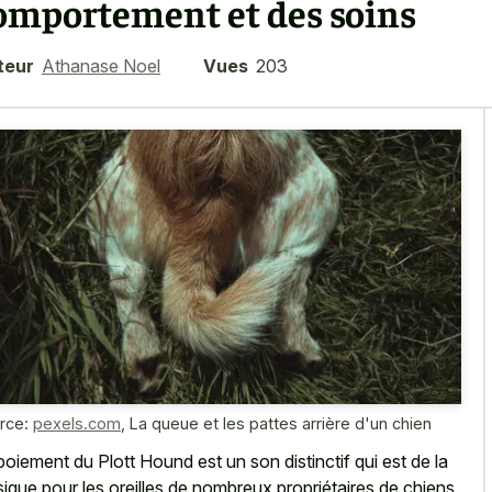
omportement et des soins
teur
Athanase Noel
Vues
203
rce:
pexels.com
,
La queue et les pattes arrière d'un chien
boiement du Plott Hound est un son distinctif qui est de la
ique pour les oreilles de nombreux propriétaires de chiens.