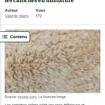
Auteur
Vues
Valentin Marty
172
Contenu
Source:
pexels.com
,
La fourrure beige
Les caniches crème sont une race délicieuse et