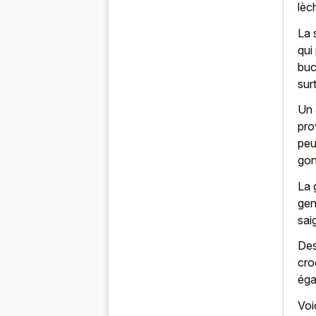
lèc
La 
qui
buc
sur
Un 
pro
peu
gon
La 
gen
sai
Des
cro
éga
Voi