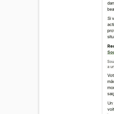
dan
bea
Si 
act
pro
situ
Re
So
Sou
a u
Vot
mâc
mor
sai
Un 
voi