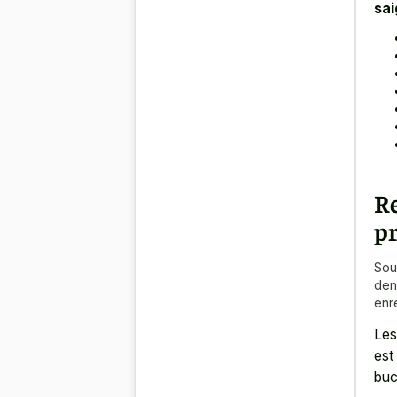
sa
Re
p
Sou
den
enr
Les
est
buc