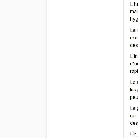
L'h
mal
hyg
La 
cou
des
L'i
d'un
rap
Le 
les
peu
La 
qui
des
Un 