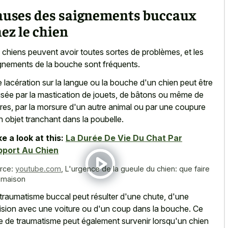
auses des saignements buccaux
ez le chien
 chiens peuvent avoir toutes sortes de problèmes, et les
gnements de la bouche sont fréquents.
 lacération sur la langue ou la bouche d'un chien peut être
sée par la mastication de jouets, de bâtons ou même de
rres, par la morsure d'un autre animal ou par une coupure
n objet tranchant dans la poubelle.
e a look at this:
La Durée De Vie Du Chat Par
pport Au Chien
rce:
youtube.com
,
L'urgence de la gueule du chien: que faire
a maison
traumatisme buccal peut résulter d'une chute, d'une
lision avec une voiture ou d'un coup dans la bouche. Ce
e de traumatisme peut également survenir lorsqu'un chien