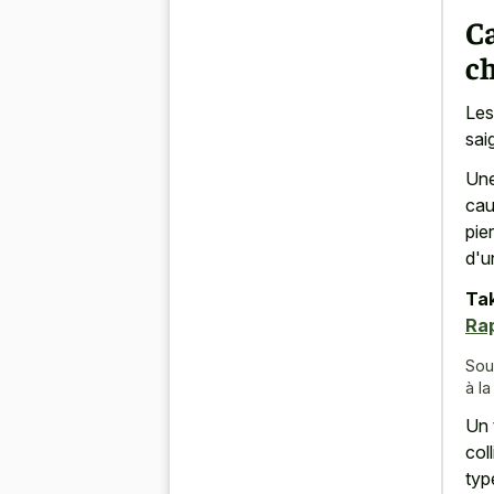
C
ch
Les
sai
Une
cau
pie
d'u
Tak
Ra
Sou
à l
Un 
col
typ