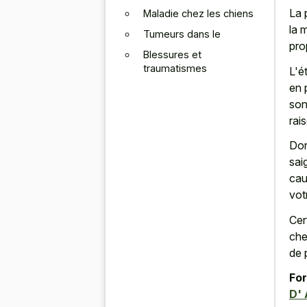
La 
Maladie chez les chiens
la 
Tumeurs dans le
pro
Blessures et
traumatismes
L'é
en 
son
rai
Don
sai
cau
vot
Cer
che
de 
For
D' 