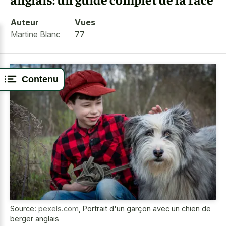
Auteur
Vues
Martine Blanc
77
Contenu
Source:
pexels.com
,
Portrait d'un garçon avec un chien de
berger anglais