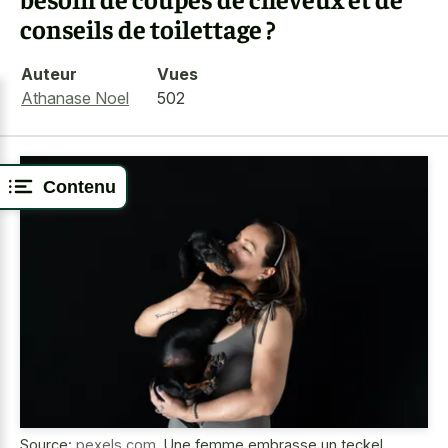
conseils de toilettage ?
Auteur
Vues
Athanase Noel
502
Contenu
Source:
pexels.com
,
Une femme embrasse un teckel