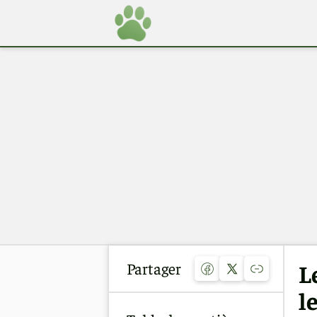
Partager
L
l