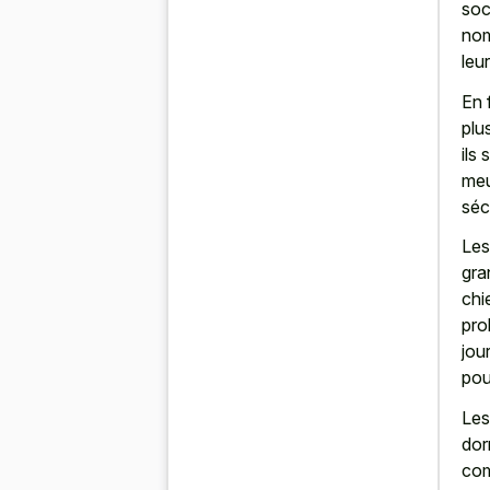
soc
nom
leur
En 
plu
ils
meu
séc
Les
gra
chi
pro
jou
pou
Les
dor
com