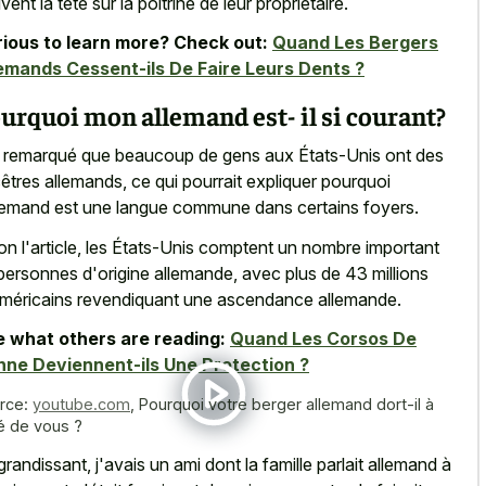
vent la tête sur la poitrine de leur propriétaire.
ious to learn more? Check out:
Quand Les Bergers
emands Cessent-ils De Faire Leurs Dents ?
urquoi mon allemand est- il si courant?
i remarqué que beaucoup de gens aux États-Unis ont des
êtres allemands, ce qui pourrait expliquer pourquoi
llemand est une langue commune dans certains foyers.
on l'article, les États-Unis comptent un nombre important
personnes d'origine allemande, avec plus de 43 millions
méricains revendiquant une ascendance allemande.
 what others are reading:
Quand Les Corsos De
ne Deviennent-ils Une Protection ?
rce:
youtube.com
,
Pourquoi votre berger allemand dort-il à
é de vous ?
grandissant, j'avais un ami dont la famille parlait allemand à