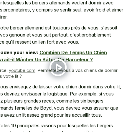
r lesquelles les bergers allemands veulent dormir avec
rs propriétaires, y compris se sentir seul, avoir froid et aimer
irer.
votre berger allemand est toujours près de vous, s'assoit
 vos genoux et vous suit partout, c'est probablement
ce qu'il ressent un lien fort avec vous.
aden your view:
Combien De Temps Un Chien
rait-il Mâcher Un Bâton De Harceleur ?
rce:
youtube.com
,
Permettez-vous à vos chiens de dormir
 votre lit ?
vous envisagez de laisser votre chien dormir dans votre lit,
s devriez envisager la logistique. Par exemple, si vous
z plusieurs grandes races, comme les six bergers
emands femelles de Boyd, vous devrez vous assurer que
s avez un lit assez grand pour les accueillir tous.
ci les 10 principales raisons pour lesquelles les bergers