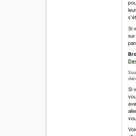
pou
leu
s'ét
Si 
sur
par
Bro
Dev
Sou
dans
Si 
vou
ave
all
vou
Voi