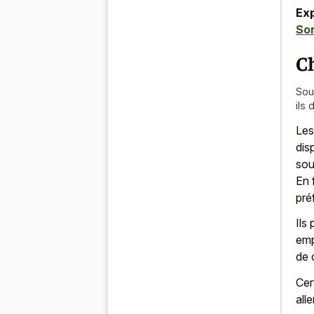
Exp
Son
C
Sou
ils 
Les
dis
sou
En 
pré
Ils
emp
de 
Cer
all