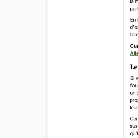
la 
par
En 
d'o
fam
Cur
All
Le
Si 
fou
un 
pro
leu
Cer
sus
qu'