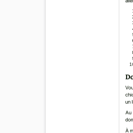
all
Do
Vou
chi
un l
Au 
dor
À m