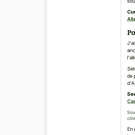
sou
Cur
All
Po
J'a
anc
l'a
Sel
de 
d'A
See
Can
Sou
côt
En 