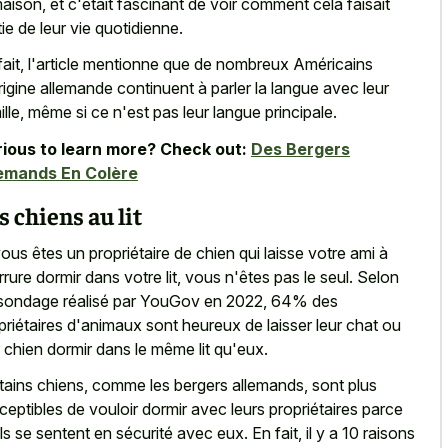
maison, et c'était fascinant de voir comment cela
faisait
tie de leur vie quotidienne
.
fait, l'article mentionne que de nombreux Américains
rigine allemande continuent à parler la langue avec leur
ille, même si ce n'est pas leur langue principale.
ious to learn more? Check out:
Des Bergers
emands En Colère
s chiens au lit
vous êtes un propriétaire de chien qui laisse votre ami à
rrure dormir dans votre lit, vous n'êtes pas le seul. Selon
sondage réalisé par YouGov en 2022, 64% des
priétaires d'animaux sont heureux de laisser leur chat ou
r chien dormir dans le même lit qu'eux.
tains chiens, comme les bergers allemands, sont plus
ceptibles de vouloir dormir avec leurs propriétaires parce
ils se sentent en sécurité avec eux. En fait, il y a 10 raisons