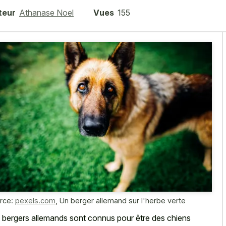
teur
Athanase Noel
Vues
155
rce:
pexels.com
,
Un berger allemand sur l'herbe verte
 bergers allemands sont connus pour être des chiens