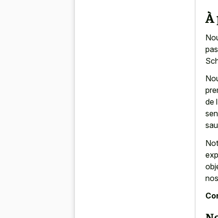
À
Nou
pas
Sch
Nou
pre
de 
sen
sau
Not
exp
obj
nos
Con
No