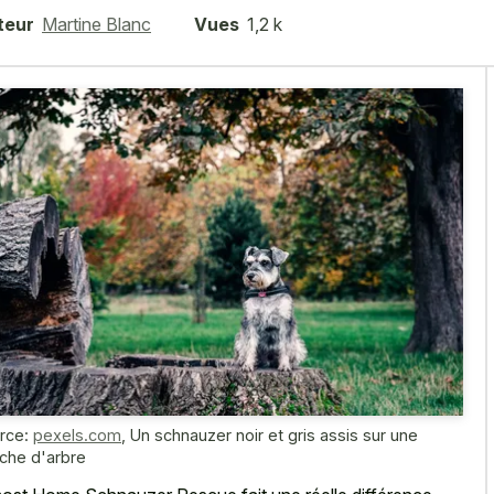
teur
Martine Blanc
Vues
1,2 k
rce:
pexels.com
,
Un schnauzer noir et gris assis sur une
che d'arbre