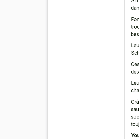
Alm
dan
Fon
tro
bes
Leu
Sch
Ces
des
Leu
cha
Grâ
sau
soc
tou
You