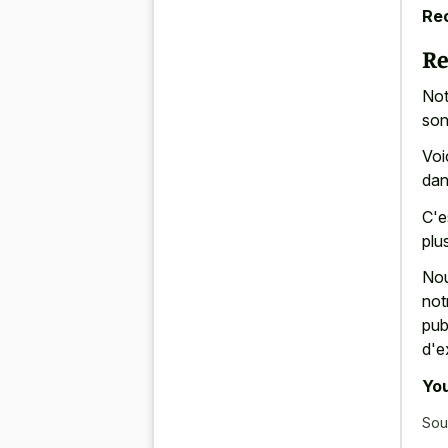
Re
Re
Not
son
Voi
dan
C'e
plu
Nou
not
pub
d'e
You
Sou