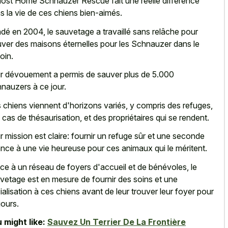
ost Home Schnauzer Rescue fait une réelle différence
s la vie de ces chiens bien-aimés.
dé en 2004, le sauvetage a travaillé sans relâche pour
uver des maisons éternelles pour les Schnauzer dans le
oin.
r dévouement a permis de sauver plus de 5.000
nauzers à ce jour.
 chiens viennent d'horizons variés, y compris des refuges,
 cas de thésaurisation, et des propriétaires qui se rendent.
r mission est claire: fournir un refuge sûr et une
seconde
nce à une vie heureuse
pour ces animaux qui le méritent.
ce à un réseau de foyers d'accueil et de bénévoles, le
vetage est en mesure de fournir des soins et une
ialisation à ces chiens avant de leur trouver leur foyer pour
jours.
 might like:
Sauvez Un Terrier De La Frontière