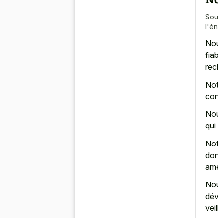
Sou
l'é
Nou
fia
rec
Not
con
Nou
qui
Not
don
amé
Nou
dév
vei