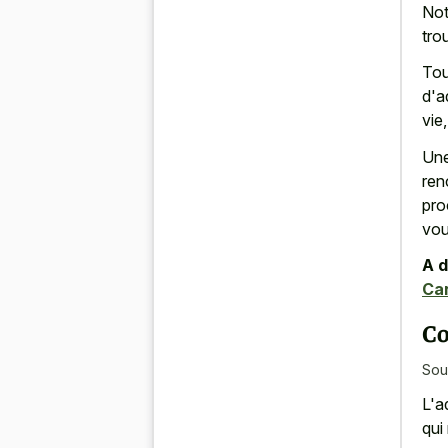
Not
tro
Tou
d'a
vie
Une
ren
pro
vou
A d
Can
Co
Sou
L'a
qui