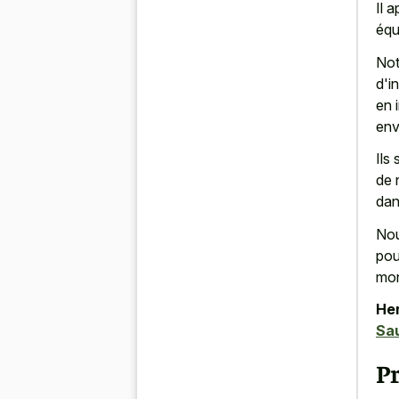
Il 
équ
Not
d'i
en 
env
Ils
de 
dan
Nou
pou
mo
Her
Sa
P