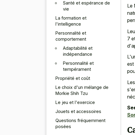
Santé et espérance de
Le 
vie
nat
La formation et
per
l'intelligence
Leu
Personnalité et
7 e
comportement
d'a
Adaptabilité et
indépendance
L'u
Personnalité et
est
tempérament
pou
Propriété et coût
Les
Le choix d'un mélange de
s'e
Morkie Shih Tzu
néc
Le jeu et l'exercice
See
Jouets et accessoires
Son
Questions fréquemment
posées
C