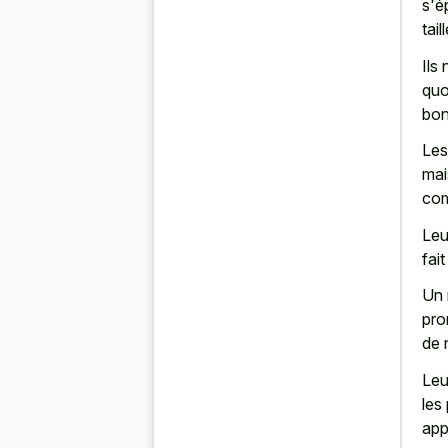
s'é
tai
Ils
quo
bon
Les
mai
com
Leu
fai
Un 
pro
de 
Leu
les
app