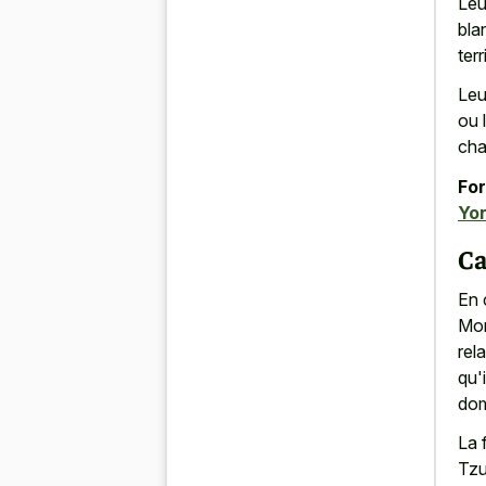
Leu
bla
terr
Leu
ou 
cha
For
Yor
Ca
En 
Mor
rel
qu'
dom
La 
Tzu