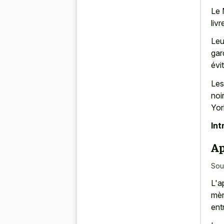
Le 
liv
Leu
gar
évit
Les
noir
Yor
Int
Ap
Sou
L'a
mèr
ent