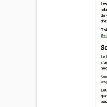
Les
rel
de 
d'e
Tak
Gr
So
Le 
s'a
néc
Sou
pro
Leu
quo
bes