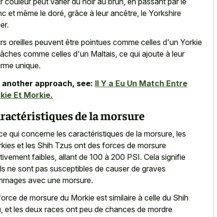
r couleur peut varier du noir au brun, en passant par le
nc et même le doré, grâce à leur ancêtre, le Yorkshire
ier.
rs oreilles peuvent être pointues comme celles d'un Yorkie
lâches comme celles d'un Maltais, ce qui ajoute à leur
rme unique.
 another approach, see:
Il Y a Eu Un Match Entre
kie Et Morkie.
ractéristiques de la morsure
ce qui concerne les caractéristiques de la morsure, les
kies et les Shih Tzus ont des forces de morsure
ativement faibles, allant de 100 à 200 PSI. Cela signifie
ils ne sont pas susceptibles de causer de graves
mages avec une morsure.
force de morsure du Morkie est similaire à celle du Shih
, et les deux races ont peu de chances de mordre