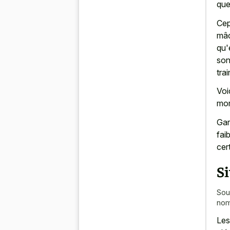
que
Cep
mâc
qu'
son
trai
Voi
mor
Gar
fai
cer
Si
Sou
nom
Les