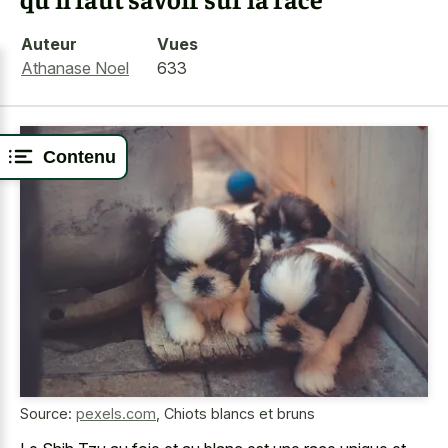
Auteur
Vues
Athanase Noel
633
Contenu
Source:
pexels.com
,
Chiots blancs et bruns