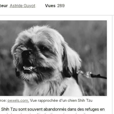
teur
Astride Guyot
Vues
289
rce:
pexels.com
,
Vue rapprochée d'un chien Shih Tzu
 Shih Tzu sont souvent abandonnés dans des refuges en