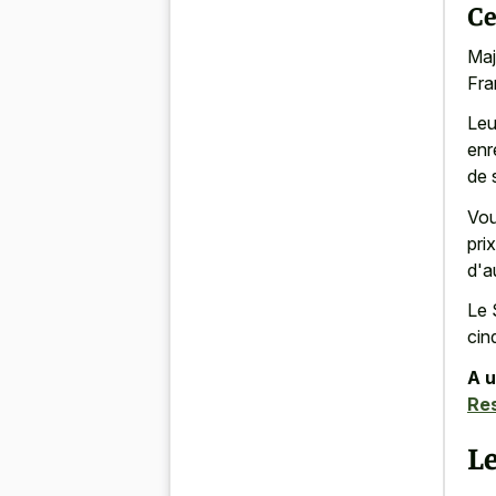
Ce
Maj
Fra
Leu
enr
de s
Vou
pri
d'a
Le 
cin
A u
Re
Le