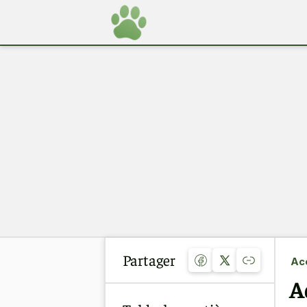
Partager
Acc
A