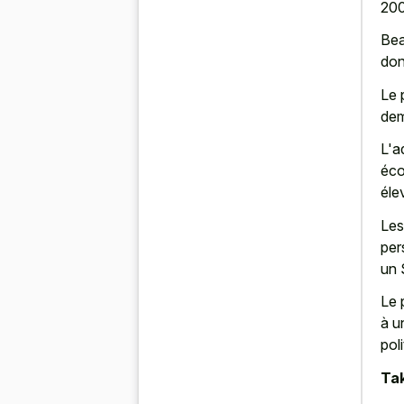
200
Bea
don
Le 
dem
L'a
éco
éle
Les
per
un 
Le 
à u
pol
Tak