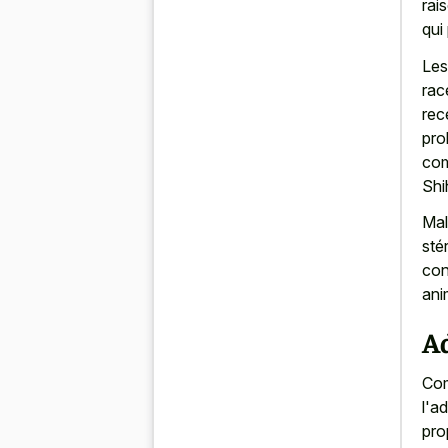
rai
qui
Les
rac
rec
pro
com
Shi
Mal
sté
con
ani
Ad
Com
l'a
pro