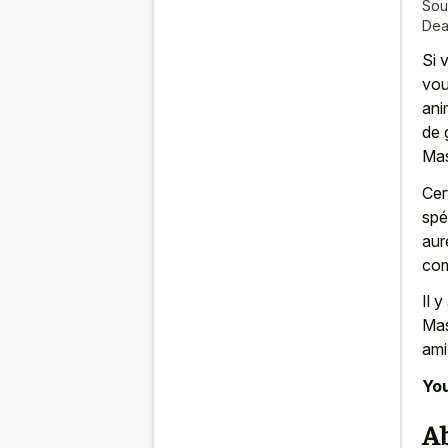
Sou
Dea
Si 
vou
ani
de
Mas
Cer
spé
aur
com
Il 
Mas
ami
You
Ab