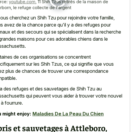
rce:
youtube.com
,
11 Shih Tzus retirés de la maison de
rborn, le refuge collecte de l'argent
vous cherchez un Shih Tzu pour rejoindre votre famille,
s avez de la chance parce qu'il y a des refuges pour
maux et des secours qui se spécialisent dans la recherche
grandes maisons pour ces adorables chiens
dans le
sachusetts.
taines de ces organisations se concentrent
cifiquement sur les Shih Tzus, ce qui signifie que vous
ez plus de chances de trouver une correspondance
patible.
y a des refuges et des sauvetages de Shih Tzu au
sachusetts qui peuvent vous aider à trouver votre nouvel
 à fourrure.
 might enjoy:
Maladies De La Peau Du Chien
ris et sauvetages à Attleboro,