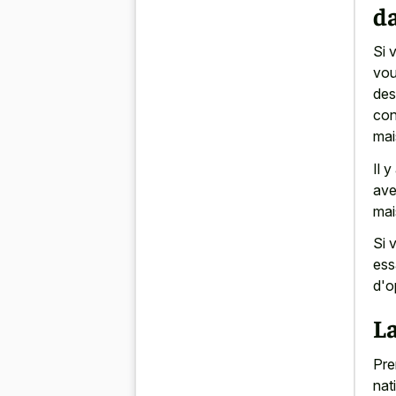
d
Si 
vou
des
con
mai
Il 
ave
mai
Si 
ess
d'o
La
Pre
nat