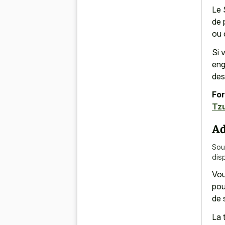
Le 
de 
ou 
Si 
eng
des
For
Tz
Ad
Sou
dis
Vou
pou
de 
La 