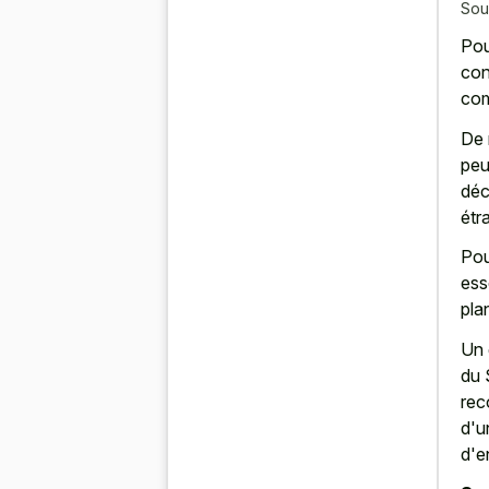
Sou
Pou
con
com
De 
peu
déc
étr
Pou
ess
pla
Un 
du 
rec
d'u
d'e