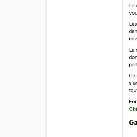
La 
vou
Les
den
res
La 
don
par
Ce 
s'a
tou
For
Ch
Ga