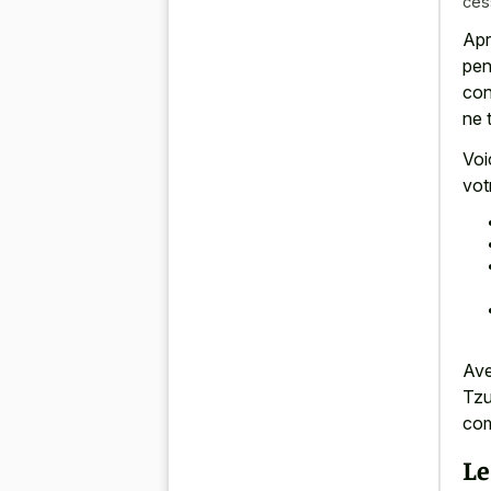
ces
Apr
pen
con
ne 
Voi
vot
Ave
Tzu
com
Le