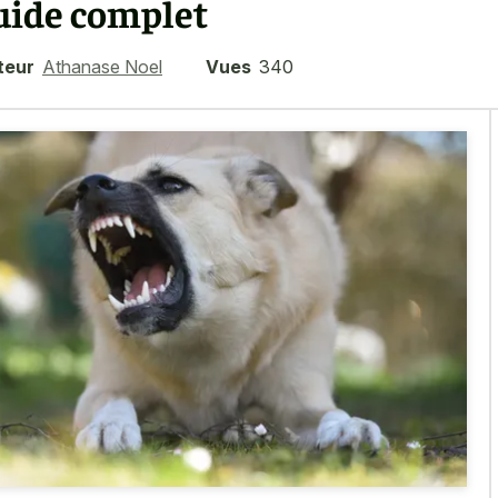
uide complet
teur
Athanase Noel
Vues
340