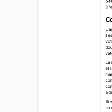
See
D'e
C
L'a
il 
vot
dou
vét
La 
et 
mau
com
com
aid
Si 
en 