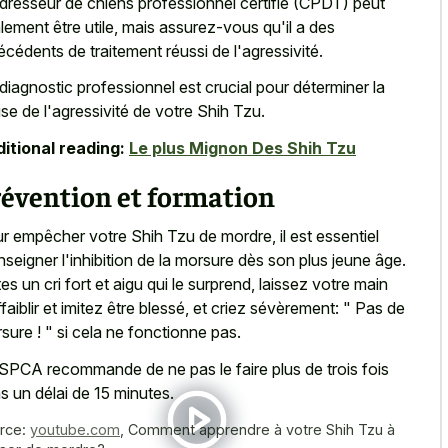
dresseur de chiens professionnel certifié (CPDT) peut
lement être utile, mais assurez-vous qu'il a des
écédents de traitement réussi de l'agressivité.
diagnostic professionnel est crucial pour déterminer la
se de l'agressivité de votre Shih Tzu.
itional reading:
Le plus Mignon Des Shih Tzu
révention et formation
r empêcher votre Shih Tzu de mordre, il est essentiel
nseigner l'inhibition de la morsure dès son plus jeune âge.
tes un cri fort et aigu qui le surprend, laissez votre main
ffaiblir et imitez être blessé, et criez sévèrement: " Pas de
sure ! " si cela ne fonctionne pas.
SPCA recommande de ne pas le faire plus de trois fois
s un délai de 15 minutes.
rce:
youtube.com
,
Comment apprendre à votre Shih Tzu à