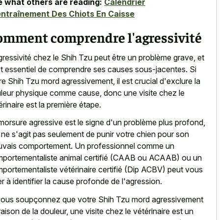
 what others are reading:
Calendrier
ntraînement Des Chiots En Caisse
omment comprendre l'agressivité
gressivité chez le Shih Tzu peut être un problème grave, et
est essentiel de comprendre ses causes sous-jacentes. Si
re Shih Tzu mord agressivement, il est crucial d'exclure la
leur physique comme cause, donc une visite chez le
érinaire est la première étape.
morsure agressive est le signe d'un problème plus profond,
il ne s'agit pas seulement de punir votre chien pour son
vais comportement. Un professionnel comme un
portementaliste animal certifié (CAAB ou ACAAB) ou un
portementaliste vétérinaire certifié (Dip ACBV) peut vous
er à identifier la cause profonde de l'agression.
vous soupçonnez que votre Shih Tzu mord agressivement
raison de la douleur, une visite chez le vétérinaire est un