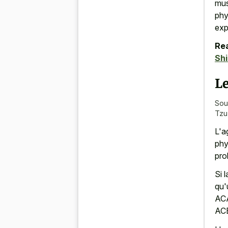
mus
phy
exp
Rea
Shi
Le
Sou
Tzu:
L'a
phy
pro
Si 
qu'
ACA
ACB