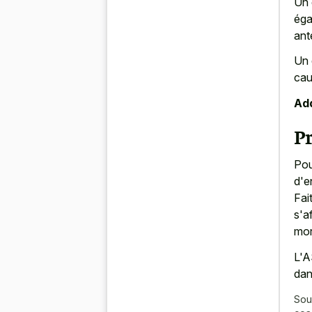
Un 
éga
ant
Un 
cau
Add
P
Pou
d'e
Fai
s'a
mor
L'A
dan
Sou