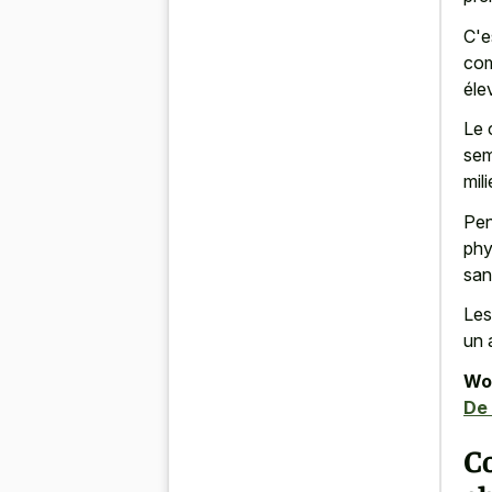
C'e
com
éle
Le 
sem
mil
Pen
phy
san
Les
un 
Wor
De
C