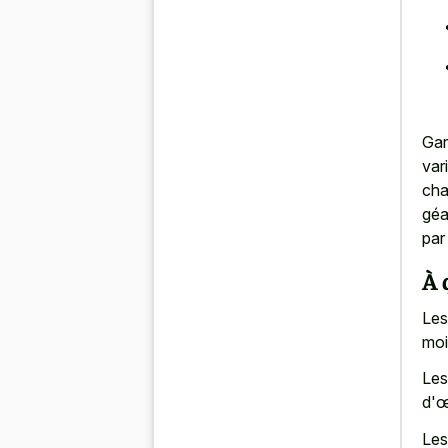
Gar
var
cha
géa
par
À 
Les
moi
Les
d'œ
Les