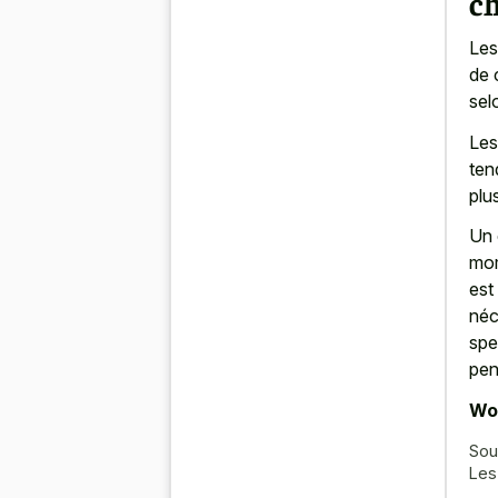
c
Les
de 
sel
Les
ten
plu
Un 
mom
est
néc
spe
pen
Wor
Sou
Les