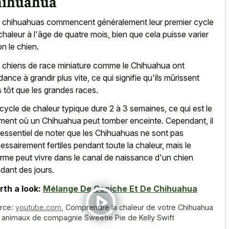
hihuahua
 chihuahuas commencent généralement leur premier cycle
chaleur à l'âge de quatre mois, bien que cela puisse varier
on le chien.
 chiens de race miniature comme le Chihuahua ont
dance à grandir plus vite, ce qui signifie qu'ils mûrissent
s tôt que les grandes races.
cycle de
chaleur typique dure 2 à 3 semaines
, ce qui est le
ent où un Chihuahua peut tomber enceinte. Cependant, il
 essentiel de noter que les Chihuahuas ne sont pas
essairement fertiles pendant toute la chaleur, mais le
rme peut vivre dans le canal de naissance d'un chien
dant des jours.
th a look:
Mélange De Caniche Et De Chihuahua
rce:
youtube.com
,
Comprendre la chaleur de votre Chihuahua
 animaux de compagnie Sweetie Pie de Kelly Swift