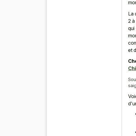
mom
La 
2 à
qui
mom
com
et 
Che
Chi
Sou
sai
Voi
d'u