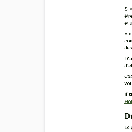
Si 
êtr
et 
Vou
com
des
D'a
d'e
Ces
vou
If 
Ho
Du
Le 