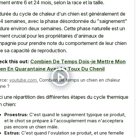
ent entre 6 et 24 mois, selon la race et la taille.
durée du cycle de chaleur d'un chien est généralement de
 4 semaines, avec la phase désordonnée du "saignement"
 dure environ deux semaines. Cette
phase naturelle est un
ent crucial
pour les propriétaires d'animaux de
pagnie pour prendre note du comportement de leur chien
de sa capacité de reproduction.
ck this out:
Combien De Temps Dois-je Mettre Mon
en En Quarantaine Avec La Toux Du Chenil
rce:
youtube.com
,
Combien de temps un chien en chaleur
gne ?
ci une répartition des différentes étapes du cycle thermique
n chien:
Proestrus:
C'est quand le saignement typique se produit,
et le chiot se prépare à l'accouplement mais n'acceptera
pas encore un chien mâle.
Estrus:
C'est quand l'ovulation se produit, et une femelle