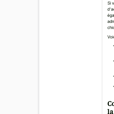
Si 
d'a
éga
adm
chi
Voi
C
la