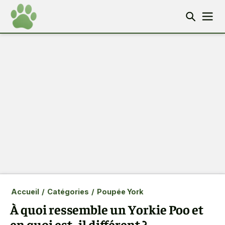
Accueil
/
Catégories
/
Poupée York
À quoi ressemble un Yorkie Poo et
en quoi est- il différent ?