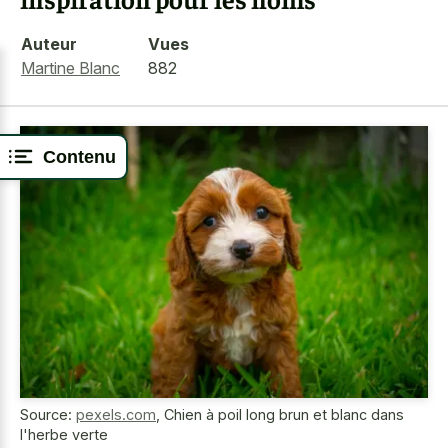
Auteur
Vues
Martine Blanc
882
Contenu
Source:
pexels.com
,
Chien à poil long brun et blanc dans
l'herbe verte