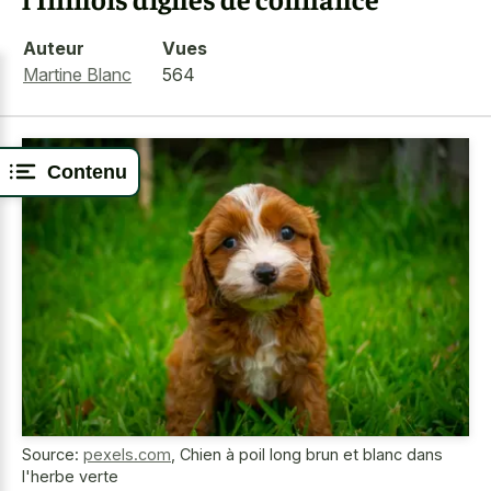
Auteur
Vues
Martine Blanc
564
Contenu
Source:
pexels.com
,
Chien à poil long brun et blanc dans
l'herbe verte