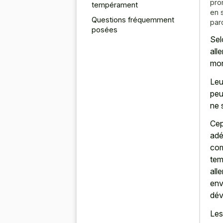
pro
tempérament
en 
Questions fréquemment
par
posées
Sel
all
mon
Leu
peu
ne 
Cep
adé
com
tem
all
env
dév
Le