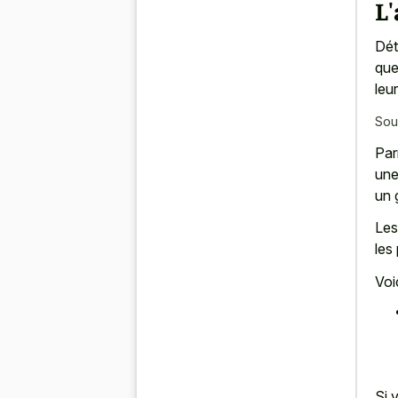
L'
Dét
que
leu
Sou
Par
une
un 
Les
les
Voi
Si 