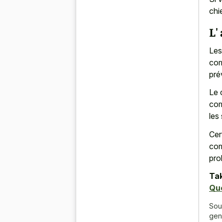
chi
L'
Les
com
pré
Le 
com
les
Cer
com
pro
Tak
Que
Sou
gen