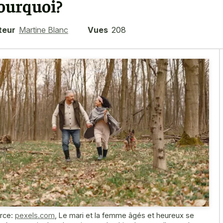
ourquoi?
teur
Martine Blanc
Vues
208
rce:
pexels.com
,
Le mari et la femme âgés et heureux se