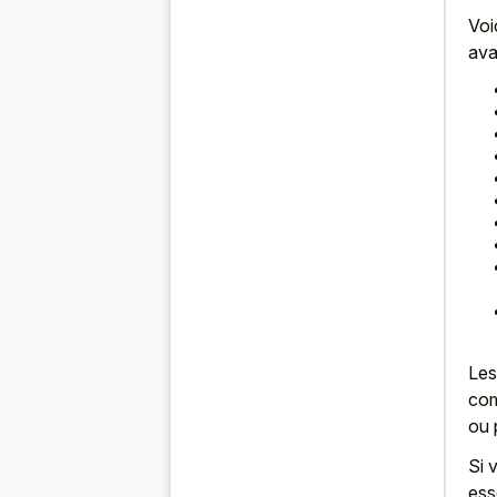
Voi
ava
Les
com
ou 
Si 
ess