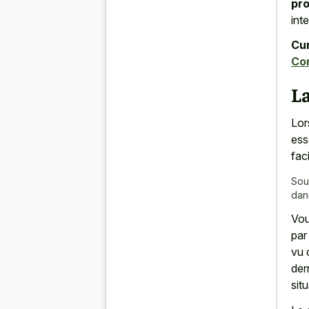
pr
int
Cur
Co
La
Lor
ess
fac
Sou
dan
Vo
par
vu 
der
situ