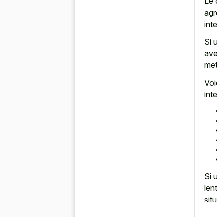
Le 
agr
int
Si 
ave
met
Voi
int
Si 
len
sit