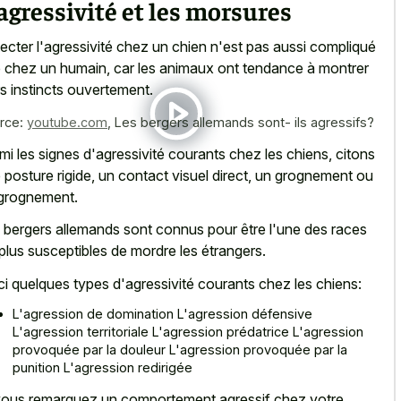
agressivité et les morsures
ecter l'agressivité chez un chien n'est pas aussi compliqué
 chez un humain, car les animaux ont tendance à montrer
rs instincts ouvertement.
rce:
youtube.com
,
Les bergers allemands sont- ils agressifs?
mi les signes d'agressivité courants chez les chiens, citons
 posture rigide, un contact visuel direct, un grognement ou
grognement.
 bergers allemands sont connus pour être l'une des races
 plus susceptibles de mordre les étrangers.
ci quelques types d'agressivité courants chez les chiens:
L'agression de domination L'agression défensive
L'agression territoriale L'agression prédatrice L'agression
provoquée par la douleur L'agression provoquée par la
punition L'agression redirigée
vous remarquez un comportement agressif chez votre