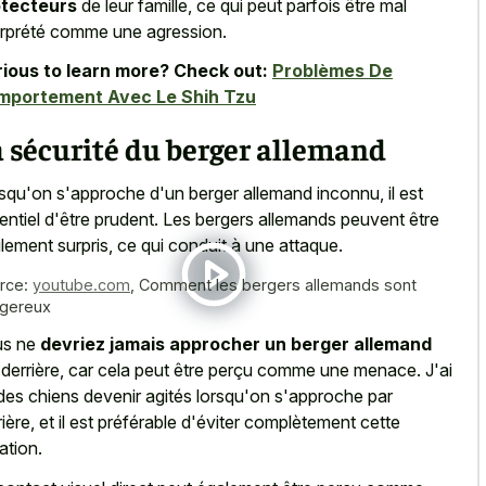
otecteurs
de leur famille, ce qui peut parfois être mal
erprété comme une agression.
ious to learn more? Check out:
Problèmes De
mportement Avec Le Shih Tzu
 sécurité du berger allemand
squ'on s'approche d'un berger allemand inconnu, il est
entiel d'être prudent. Les
bergers allemands peuvent être
ilement surpris
, ce qui conduit à une attaque.
rce:
youtube.com
,
Comment les bergers allemands sont
gereux
us ne
devriez jamais approcher un berger allemand
 derrière, car cela peut être perçu comme une menace. J'ai
des chiens devenir agités lorsqu'on s'approche par
rière, et il est préférable d'éviter complètement cette
ation.