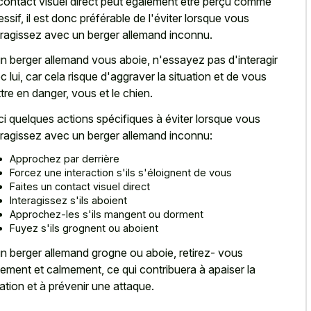
contact visuel direct peut également être perçu comme
essif, il est donc préférable de l'éviter lorsque vous
eragissez avec un berger allemand inconnu.
un berger allemand vous aboie, n'essayez pas d'interagir
c lui, car cela risque d'aggraver la situation et de vous
tre en danger, vous et le chien.
ci quelques actions spécifiques à éviter lorsque vous
eragissez avec un berger allemand inconnu:
Approchez par derrière
Forcez une interaction s'ils s'éloignent de vous
Faites un contact visuel direct
Interagissez s'ils aboient
Approchez-les s'ils mangent ou dorment
Fuyez s'ils grognent ou aboient
un berger allemand grogne ou aboie, retirez- vous
tement et calmement, ce qui contribuera à apaiser la
uation et à prévenir une attaque.