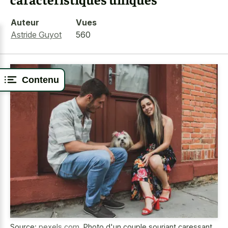
Auteur
Vues
Astride Guyot
560
Contenu
Source:
pexels.com
,
Photo d'un couple souriant caressant