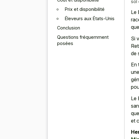
sol
Prix et disponibilité
Le 
Éleveurs aux États-Unis
rac
que
Conclusion
Questions fréquemment
Si 
posées
Ret
de 
En 
une
gén
pou
Le 
san
que
et 
Her