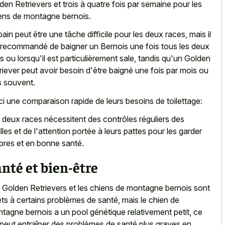
den Retrievers et trois à quatre fois par semaine pour les
ens de montagne bernois.
bain peut être une tâche difficile pour les deux races, mais il
 recommandé de baigner un Bernois une fois tous les deux
s ou lorsqu'il est particulièrement sale, tandis qu'un Golden
riever peut avoir besoin d'être baigné une fois par mois ou
s souvent.
ci une comparaison rapide de leurs besoins de toilettage:
 deux races nécessitent des contrôles réguliers des
illes et de l'attention portée à leurs pattes pour les garder
pres et en bonne santé.
nté et bien-être
 Golden Retrievers et les chiens de montagne bernois sont
ets à certains problèmes de santé, mais le chien de
tagne bernois a un pool génétique relativement petit, ce
 peut entraîner des problèmes de santé plus graves en