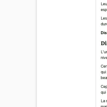
Leu
esp
Les
dur
Di
Di
L'u
niv
Cer
qui
bea
Cep
qui
La 
mai