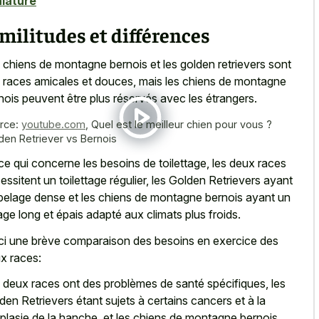
iature
militudes et différences
 chiens de
montagne bernois et les golden retrievers
sont
 races amicales et douces, mais les chiens de montagne
nois peuvent être plus réservés avec les étrangers.
rce:
youtube.com
,
Quel est le meilleur chien pour vous ?
den Retriever vs Bernois
ce qui concerne les besoins de toilettage, les deux races
essitent un toilettage régulier, les Golden Retrievers ayant
pelage dense et les chiens de
montagne bernois ayant un
age long
et épais adapté aux climats plus froids.
ci une brève comparaison des besoins en exercice des
x races:
 deux races ont des problèmes de santé spécifiques, les
den Retrievers étant sujets à certains cancers et à la
plasie de la hanche, et les chiens de montagne bernois