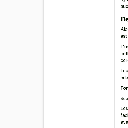
aux
De
Alo
est
L'u
net
cel
Leu
ada
For
Sou
Les
fac
ava