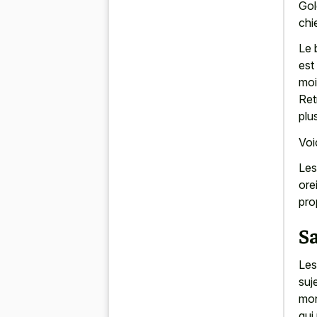
Gol
chi
Le 
est
moi
Ret
plu
Voi
Les
ore
pro
Sa
Les
suj
mon
qui