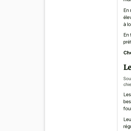
En 
éle
à l
En 
pré
Che
Le
Sou
chi
Les
bes
fou
Leu
rég