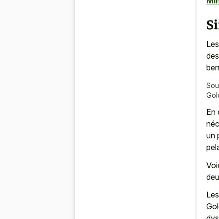
Min
Si
Les
des
ber
Sou
Gol
En 
néc
un 
pel
Voi
deu
Les
Gol
dys