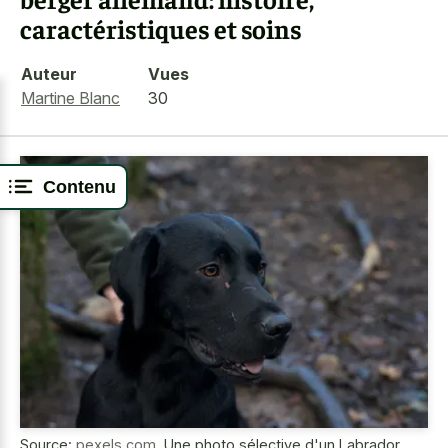
caractéristiques et soins
Auteur
Vues
Martine Blanc
30
Contenu
Source:
pexels.com
,
Une photo sélective d'un Labrador