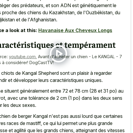
téger des prédateurs, et son ADN est génétiquement le
s proche des chiens du Kazakhstan, de l'Ouzbékistan, du
jikistan et de l'Afghanistan.
e a look at this:
Havanaise Aux Cheveux Longs
aractéristiques et tempérament
rce:
youtube.com
,
Avant d'acheter un chien - Le KANGAL - 7
ts à considérer! DogCastTV!
 chiots de Kangal Shepherd sont un plaisir à regarder
ndir et développer leurs caractéristiques uniques.
 se situent généralement entre 72 et 78 cm (28 et 31 po) au
rot, avec une tolérance de 2 cm (1 po) dans les deux sens
r les deux sexes.
chien de berger Kangal n'est pas aussi lourd que certaines
res races de mastiff, ce qui lui permet une plus grande
esse et agilité que les grands chiens, atteignant des vitesses