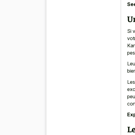
See
U
Si 
vot
Kan
pes
Leu
bie
Les
exc
peu
con
Exp
Le