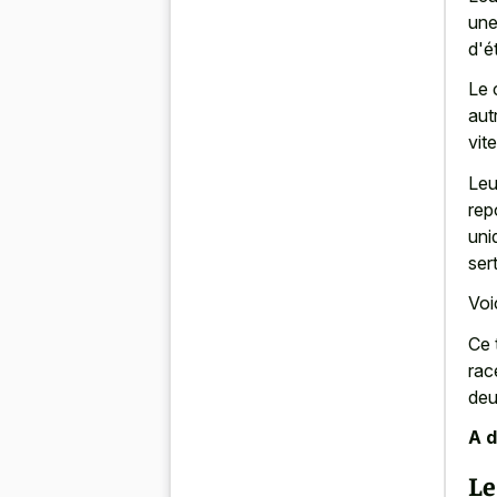
une
d'é
Le 
aut
vit
Leu
rep
uni
ser
Voi
Ce 
rac
deu
A d
Le