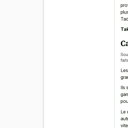
pro
plu
Tad
Tak
C
Sou
fai
Les
gra
Ils
gar
pou
Le 
aut
vit