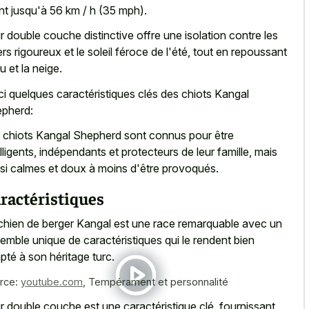
ant jusqu'à 56 km / h (35 mph).
r double couche distinctive offre une isolation contre les
ers rigoureux et le soleil féroce de l'été, tout en repoussant
u et la neige.
ci quelques caractéristiques clés des chiots Kangal
pherd:
 chiots Kangal Shepherd sont connus pour être
elligents, indépendants et protecteurs de leur famille, mais
si calmes et doux à moins d'être provoqués.
ractéristiques
chien de berger Kangal est une
race remarquable avec un
emble unique
de caractéristiques qui le rendent bien
pté à son héritage turc.
rce:
youtube.com
,
Tempérament et personnalité
r double couche est une caractéristique clé, fournissant