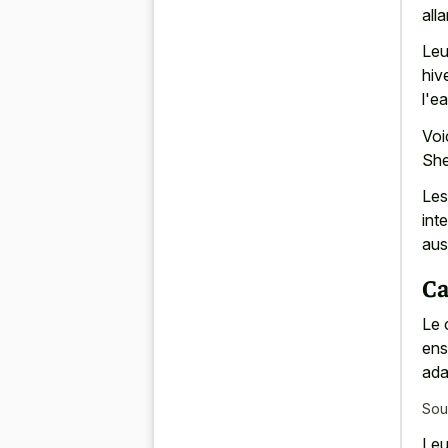
all
Leu
hiv
l'ea
Voi
She
Les
int
aus
Ca
Le 
ens
ada
Sou
Leu