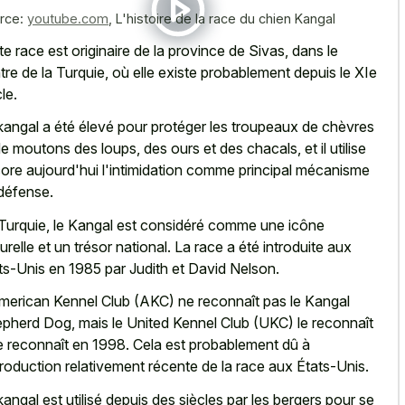
rce:
youtube.com
,
L'histoire de la race du chien Kangal
te race est originaire de la province de Sivas, dans le
tre de la Turquie, où elle existe probablement depuis le XIe
le.
kangal a été élevé pour protéger les troupeaux de chèvres
de moutons des loups, des ours et des chacals, et il utilise
ore aujourd'hui l'intimidation comme principal mécanisme
défense.
Turquie, le Kangal est considéré comme une icône
turelle et un trésor national. La race a été introduite aux
ts-Unis en 1985 par Judith et David Nelson.
merican Kennel Club (AKC) ne reconnaît pas le Kangal
pherd Dog, mais le United Kennel Club (UKC) le reconnaît
le reconnaît en 1998. Cela est probablement dû à
ntroduction relativement récente de la race aux États-Unis.
kangal est utilisé depuis des siècles par les bergers pour se