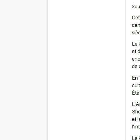
Sou
Cet
cen
sièc
Le 
et 
enc
de 
En 
cul
Éta
L'A
She
et 
l'i
Le 