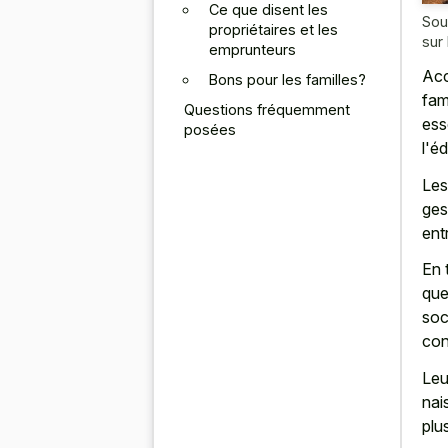
Ce que disent les
Sou
propriétaires et les
sur 
emprunteurs
Acc
Bons pour les familles?
fam
Questions fréquemment
ess
posées
l'é
Les
ges
ent
En 
que
soc
con
Leu
nai
plus