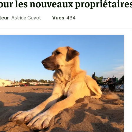
our les nouveaux propriétaire
teur
Astride Guyot
Vues
434