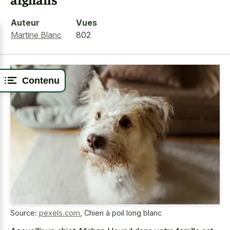
Auteur
Vues
Martine Blanc
802
Contenu
Source:
pexels.com
,
Chien à poil long blanc