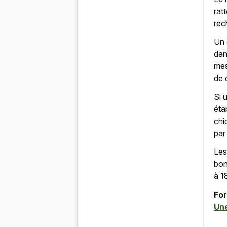
rat
rec
Un 
dan
mes
de 
Si 
éta
chi
par
Les
bon
à 1
For
Une