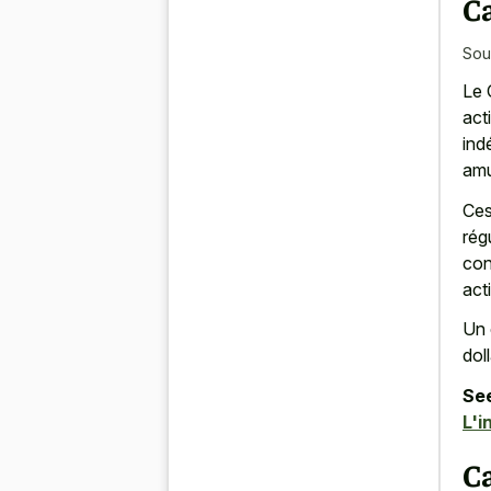
Ca
Sou
Le 
act
ind
amu
Ces
rég
con
acti
Un 
dol
See
L'i
C