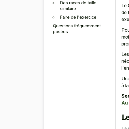
Des races de taille
Le 
similaire
de 
Faire de l'exercice
exe
Questions fréquemment
Pou
posées
moi
pro
Les
néc
l'e
Une
à l
See
Au 
Le
La 