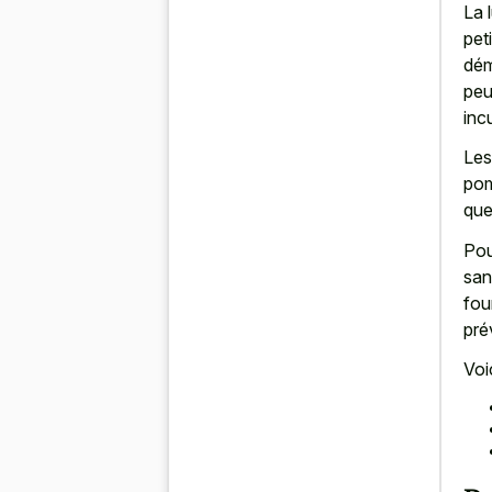
La 
pet
dém
peu
inc
Les
pom
que
Pou
san
fou
pré
Voi