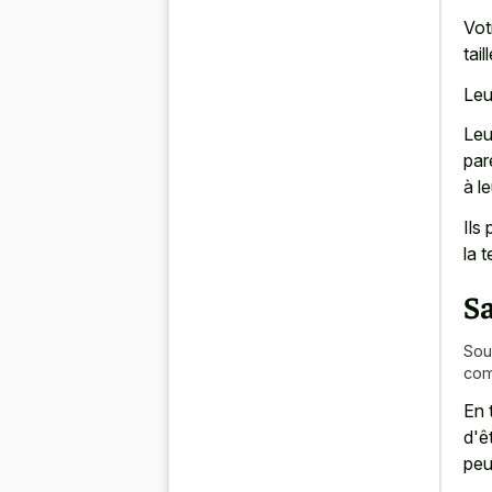
Vot
tai
Leu
Leu
par
à l
Ils
la 
Sa
Sou
com
En 
d'ê
peu