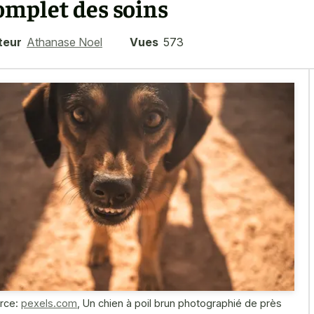
omplet des soins
teur
Athanase Noel
Vues
573
rce:
pexels.com
,
Un chien à poil brun photographié de près