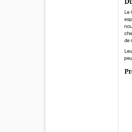
Du
Le 
esp
nou
chi
de 
Leu
pe
Pr