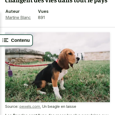
Auteur
Vues
Martine Blanc
891
Contenu
Source:
pexels.com
,
Un beagle en laisse