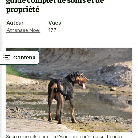
propriété
Auteur
Vues
Athanase Noel
177
Contenu
Source:
pexels.com
,
Un lévrier grec près du sol boueux